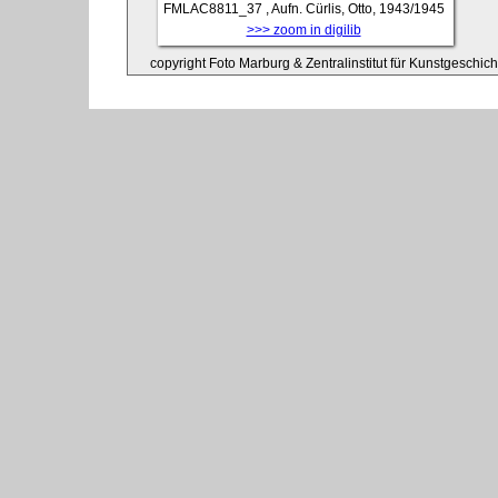
FMLAC8811_37
, Aufn. Cürlis, Otto, 1943/1945
>>> zoom in digilib
copyright Foto Marburg & Zentralinstitut für Kunstgeschic