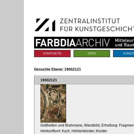
Benutzerspezifische
Direkt
Werkzeuge
zum
Inhalt
|
Direkt
zur
Navigation
Sektionen
STARTSEITE
ORTE
KÜNST
Gesuchte Ebene:
19002121
19002121
Gottheiten und Brahmane, Wandbild, Erhaltung: Fragmen
Herkunftsort: Kyzil, Höhlenkloster, Kloster