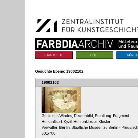
Benutzerspezifische
Direkt
Werkzeuge
zum
Inhalt
|
Direkt
zur
Navigation
Sektionen
STARTSEITE
ORTE
KÜNST
Gesuchte Ebene:
19002102
19002102
Göttin des Windes, Deckenbild, Erhaltung: Fragment
Herkunftsort: Kyzil, Höhlenkloster, Kloster
Verwalter:
Berlin
, Staatliche Museen zu Berlin - Preußisc
601/700