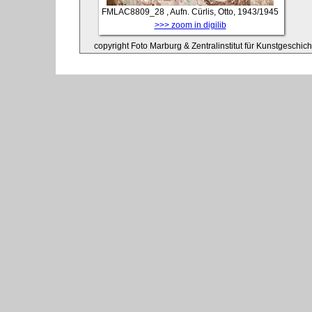
FMLAC8809_28
, Aufn. Cürlis, Otto, 1943/1945
>>> zoom in digilib
copyright Foto Marburg & Zentralinstitut für Kunstgeschic