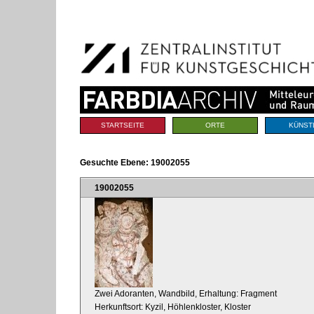
Benutzerspezifische
Direkt
Werkzeuge
zum
Inhalt
|
Direkt
zur
Navigation
Sektionen
STARTSEITE
ORTE
KÜNST
Gesuchte Ebene:
19002055
19002055
Zwei Adoranten, Wandbild, Erhaltung: Fragment
Herkunftsort: Kyzil, Höhlenkloster, Kloster