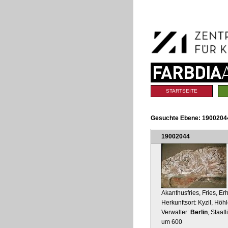
Benutzerspezifische
Direkt
Werkzeuge
zum
Inhalt
|
Direkt
zur
Navigation
Sektionen
STARTSEITE
Gesuchte Ebene:
1900204
19002044
Akanthusfries, Fries, E
Herkunftsort: Kyzil, Höhl
Verwalter:
Berlin
, Staat
um 600