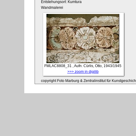
Entstehungsort: Kumtura
Wandmalerei
FMLAC8808_31
, Aufn. Cürlis, Otto, 1943/1945
>>> zoom in digilib
copyright Foto Marburg & Zentralinstitut für Kunstgeschic