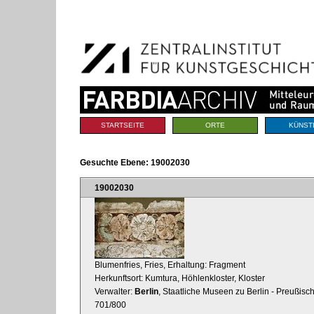
Benutzerspezifische
Direkt
Werkzeuge
zum
Inhalt
|
Direkt
zur
Navigation
Sektionen
STARTSEITE
ORTE
KÜNST
Gesuchte Ebene:
19002030
19002030
Blumenfries, Fries, Erhaltung: Fragment
Herkunftsort: Kumtura, Höhlenkloster, Kloster
Verwalter:
Berlin
, Staatliche Museen zu Berlin - Preußisc
701/800