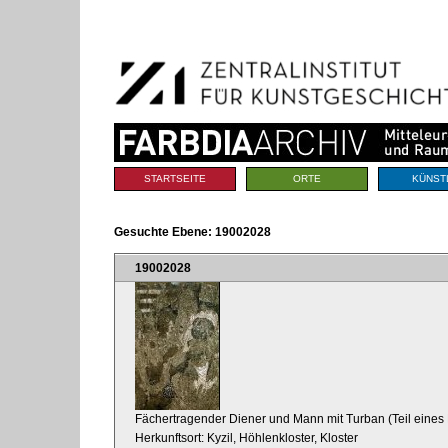
Benutzerspezifische
Direkt
Werkzeuge
zum
Inhalt
|
Direkt
zur
Navigation
Sektionen
STARTSEITE
ORTE
KÜNST
Gesuchte Ebene:
19002028
19002028
Fächertragender Diener und Mann mit Turban (Teil eines 
Herkunftsort: Kyzil, Höhlenkloster, Kloster