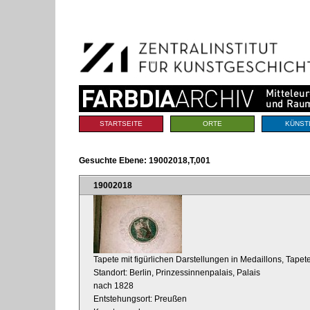
Benutzerspezifische
Direkt
Werkzeuge
zum
Inhalt
|
Direkt
zur
Navigation
Sektionen
STARTSEITE
ORTE
KÜNST
Gesuchte Ebene:
19002018,T,001
19002018
Tapete mit figürlichen Darstellungen in Medaillons, Tapete
Standort: Berlin, Prinzessinnenpalais, Palais
nach 1828
Entstehungsort: Preußen