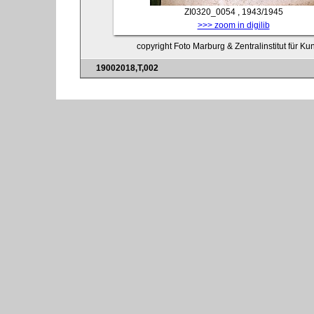
ZI0320_0054
, 1943/1945
>>> zoom in digilib
copyright Foto Marburg & Zentralinstitut für K
19002018,T,002