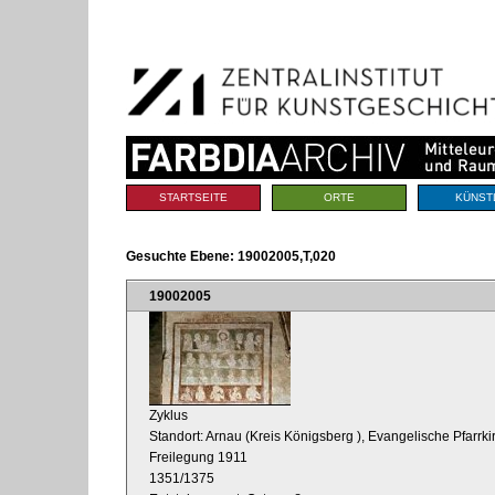
Benutzerspezifische
Direkt
Werkzeuge
zum
Inhalt
|
Direkt
zur
Navigation
Sektionen
STARTSEITE
ORTE
KÜNST
Gesuchte Ebene:
19002005,T,020
19002005
Zyklus
Standort: Arnau (Kreis Königsberg
), Evangelische Pfarrkir
Freilegung 1911
1351/1375