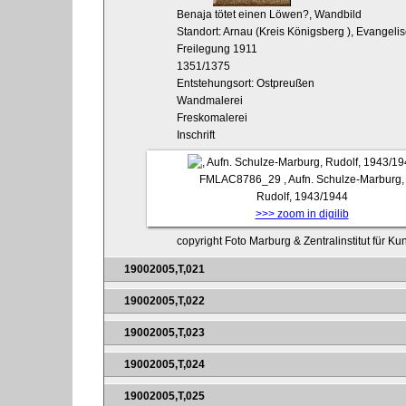
Benaja tötet einen Löwen?, Wandbild
Standort: Arnau (Kreis Königsberg
), Evangelis
Freilegung 1911
1351/1375
Entstehungsort: Ostpreußen
Wandmalerei
Freskomalerei
Inschrift
FMLAC8786_29
, Aufn. Schulze-Marburg,
Rudolf, 1943/1944
>>> zoom in digilib
copyright Foto Marburg & Zentralinstitut für K
19002005,T,021
19002005,T,022
19002005,T,023
19002005,T,024
19002005,T,025