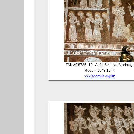
FMLAC8786_10
, Aufn. Schulze-Marburg,
Rudolf, 1943/1944
>>> zoom in digilib