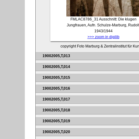
FMLAC8786_31
Ausschnitt: Die klugen
Jungfrauen, Aufn. Schulze-Marburg, Rudolf
1943/1944
>>> zoom in digilib
copyright Foto Marburg & Zentralinstitut für K
19002005,T,013
19002005,T,014
19002005,T,015
19002005,T,016
19002005,T,017
19002005,T,018
19002005,T,019
19002005,T,020