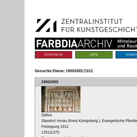
Benutzerspezifische
Direkt
Werkzeuge
zum
Inhalt
|
Direkt
zur
Navigation
Sektionen
STARTSEITE
ORTE
KÜNST
Gesuchte Ebene:
19002005,T,012
19002005
Zyklus
Standort: Arnau (Kreis Königsberg
), Evangelische Pfarrkir
Freilegung 1911
1351/1375