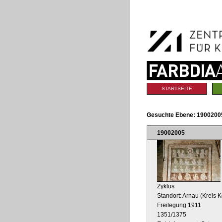
Benutzerspezifische
Direkt
Werkzeuge
zum
Inhalt
|
Direkt
zur
Navigation
Sektionen
STARTSEITE
Gesuchte Ebene:
19002005
19002005
Zyklus
Standort: Arnau (Kreis
Freilegung 1911
1351/1375