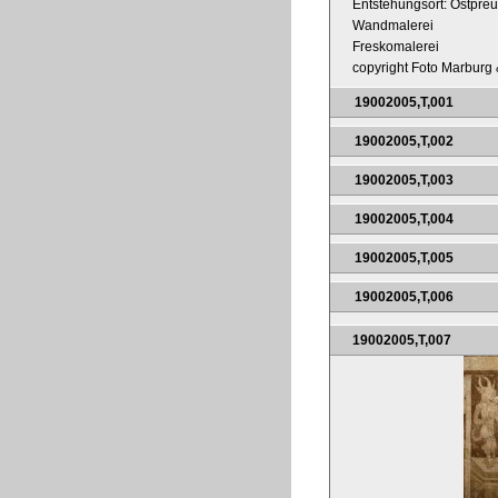
Entstehungsort: Ostpre
Wandmalerei
Freskomalerei
copyright Foto Marburg &
19002005,T,001
19002005,T,002
19002005,T,003
19002005,T,004
19002005,T,005
19002005,T,006
19002005,T,007