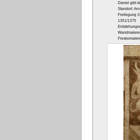
Daniel gibt 
Standort: Ar
Freilegung 
1351/1375
Entstehungso
Wandmalere
Freskomaler