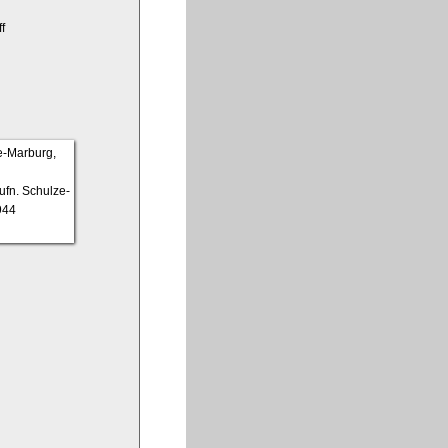
f
ufn. Schulze-
944