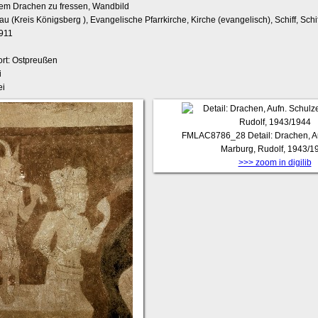
dem Drachen zu fressen, Wandbild
nau (Kreis Königsberg
), Evangelische Pfarrkirche, Kirche (evangelisch), Schiff, Schif
1911
rt: Ostpreußen
i
ei
FMLAC8786_28
Detail: Drachen, A
Marburg, Rudolf, 1943/1
>>> zoom in digilib