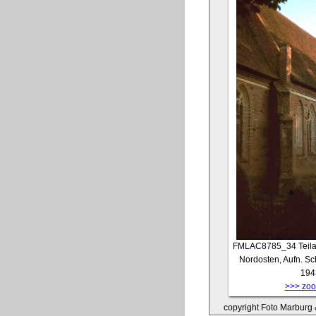
FMLAC8785_34
Teil
Nordosten, Aufn. Sc
194
>>> zoom
copyright Foto Marburg &