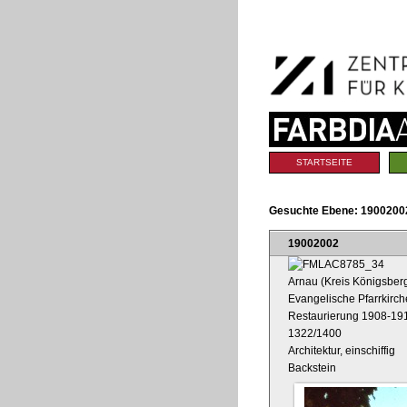
Benutzerspezifische
Direkt
Werkzeuge
zum
Inhalt
|
Direkt
zur
Navigation
Sektionen
STARTSEITE
Gesuchte Ebene:
1900200
19002002
Arnau (Kreis Königsber
Evangelische Pfarrkirch
Restaurierung 1908-19
1322/1400
Architektur, einschiffig
Backstein