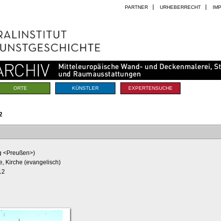
PARTNER
URHEBERRECHT
IM
ORTE
KÜNSTLER
EXPERTENSUCHE
2
g <Preußen>)
e, Kirche (evangelisch)
12