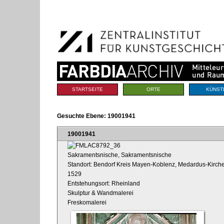
Benutzerspezifische
Direkt
Werkzeuge
zum
Inhalt
|
Direkt
zur
Navigation
Sektionen
STARTSEITE
ORTE
KÜNST
Gesuchte Ebene:
19001941
19001941
Sakramentsnische, Sakramentsnische
Standort: Bendorf Kreis Mayen-Koblenz, Medardus-Kirche
1529
Entstehungsort: Rheinland
Skulptur & Wandmalerei
Freskomalerei