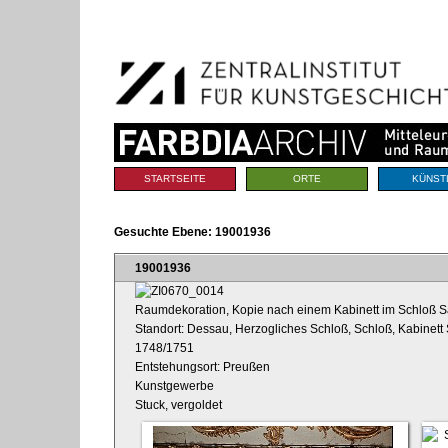
Benutzerspezifische
Direkt
Werkzeuge
zum
Inhalt
|
Direkt
zur
Navigation
Sektionen
STARTSEITE
ORTE
KÜNST
Gesuchte Ebene:
19001936
19001936
Raumdekoration, Kopie nach einem Kabinett im Schloß S
Standort: Dessau, Herzogliches Schloß, Schloß, Kabinett 
1748/1751
Entstehungsort: Preußen
Kunstgewerbe
Stuck, vergoldet