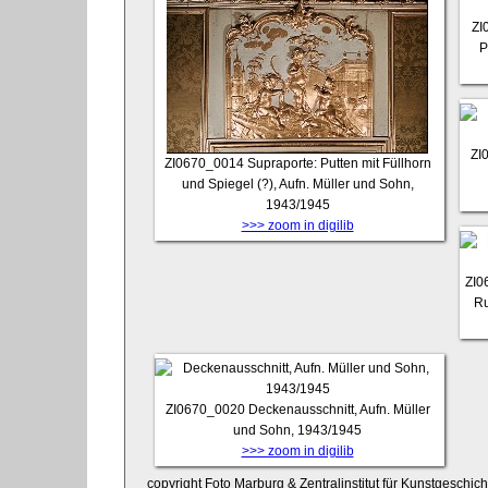
ZI
P
ZI
ZI0670_0014
Supraporte: Putten mit Füllhorn
und Spiegel (?), Aufn. Müller und Sohn,
1943/1945
>>> zoom in digilib
ZI0
Ru
ZI0670_0020
Deckenausschnitt, Aufn. Müller
und Sohn, 1943/1945
>>> zoom in digilib
copyright Foto Marburg & Zentralinstitut für Kunstgeschic