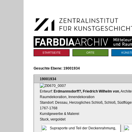
Benutzerspezifische
Direkt
Werkzeuge
zum
Inhalt
|
Direkt
zur
Navigation
Sektionen
STARTSEITE
ORTE
KÜNST
Gesuchte Ebene:
19001934
19001934
Entwurf:
Erdmannsdorff?, Friedrich Wilhelm von
, Archite
Raumdekoration, Innendekoration
Standort: Dessau, Herzogliches Schloß, Schloß, Südflügel
1767-1768
Kunstgewerbe & Malerei
Stuck, vergoldet