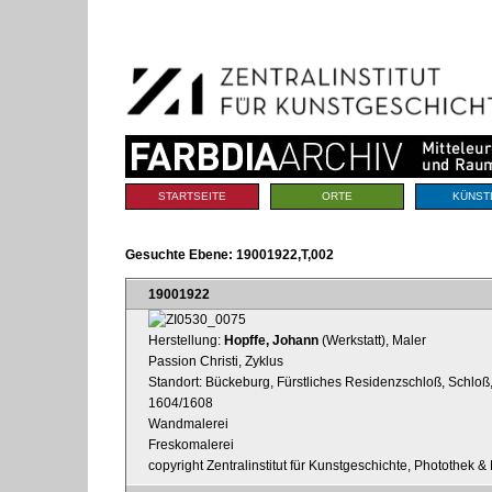
Benutzerspezifische
Direkt
Werkzeuge
zum
Inhalt
|
Direkt
zur
Navigation
Sektionen
STARTSEITE
ORTE
KÜNST
Gesuchte Ebene:
19001922,T,002
19001922
Herstellung:
Hopffe, Johann
(Werkstatt), Maler
Passion Christi, Zyklus
Standort: Bückeburg, Fürstliches Residenzschloß, Schlo
1604/1608
Wandmalerei
Freskomalerei
copyright Zentralinstitut für Kunstgeschichte, Photothek 