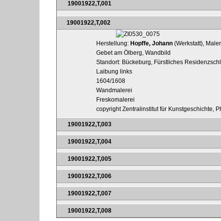
19001922,T,001
19001922,T,002
Herstellung:
Hopffe, Johann
(Werkstatt), Maler
Gebet am Ölberg, Wandbild
Standort: Bückeburg, Fürstliches Residenzsch
Laibung links
1604/1608
Wandmalerei
Freskomalerei
copyright Zentralinstitut für Kunstgeschichte,
19001922,T,003
19001922,T,004
19001922,T,005
19001922,T,006
19001922,T,007
19001922,T,008