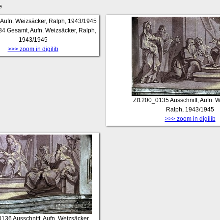
e
34
Gesamt, Aufn. Weizsäcker, Ralph,
1943/1945
>>> zoom in digilib
ZI1200_0135
Ausschnitt, Aufn. 
Ralph, 1943/1945
>>> zoom in digilib
0136
Ausschnitt, Aufn. Weizsäcker,