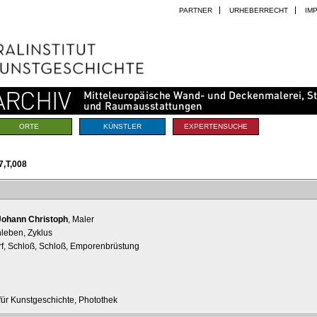
PARTNER
URHEBERRECHT
IM
ORTE
KÜNSTLER
EXPERTENSUCHE
,T,008
Johann Christoph
, Maler
leben, Zyklus
rf, Schloß, Schloß, Emporenbrüstung
t für Kunstgeschichte, Photothek