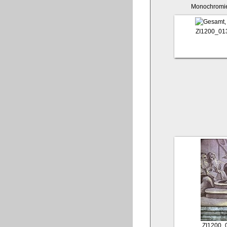
Monochromi
ZI1200_01
ZI1200_