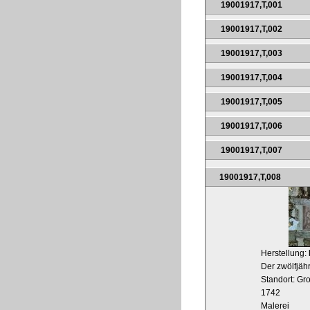
19001917,T,001
19001917,T,002
19001917,T,003
19001917,T,004
19001917,T,005
19001917,T,006
19001917,T,007
19001917,T,008
Herstellung:
Der zwölfjähr
Standort: Gr
1742
Malerei