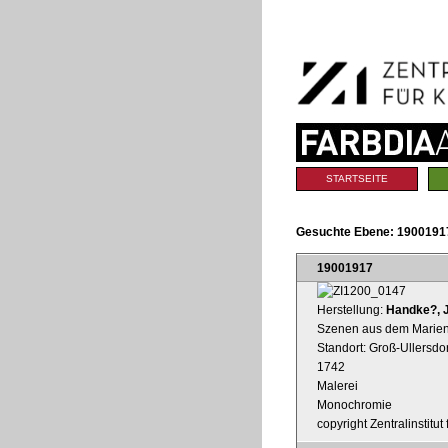
Benutzerspezifische
Direkt
Werkzeuge
zum
Inhalt
|
Direkt
zur
Navigation
Sektionen
STARTSEITE
Gesuchte Ebene:
19001917
19001917
Herstellung:
Handke?, 
Szenen aus dem Marien
Standort: Groß-Ullersdo
1742
Malerei
Monochromie
copyright Zentralinstitu