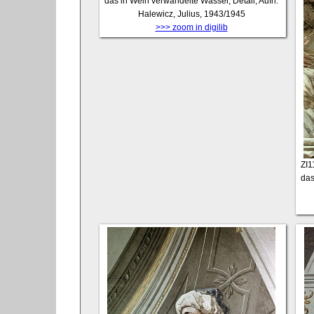
das in Wein verwandelte Wasser, Detail, Aufn.
Halewicz, Julius, 1943/1945
>>> zoom in digilib
ZI
das