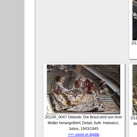
ZI
ZI1100_0047
Ostseite: Die Braut wird von ihrer
ZI1
Mutter herangeführt, Detail, Aufn. Halewicz,
Mu
Julius, 1943/1945
>>> zoom in digilib