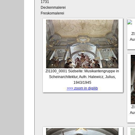
1731
Deckenmalerei
Freskomalerei
Z
Aus
ZI1100_0001
Südseite: Musikantengruppe in
Scheinarchitektur, Aufn. Halewicz, Julius,
1943/1945
>>> zoom in digilib
Z
Aus