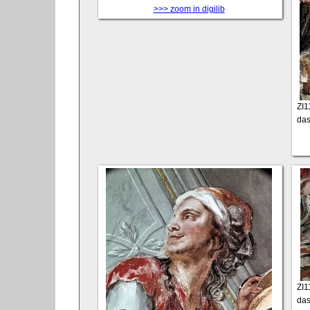
>>> zoom in digilib
ZI
das
ZI
das