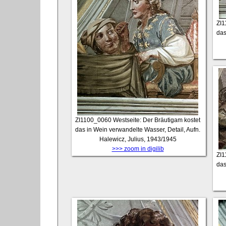
ZI
das
ZI1100_0060
Westseite: Der Bräutigam kostet
das in Wein verwandelte Wasser, Detail, Aufn.
Halewicz, Julius, 1943/1945
>>> zoom in digilib
ZI
das