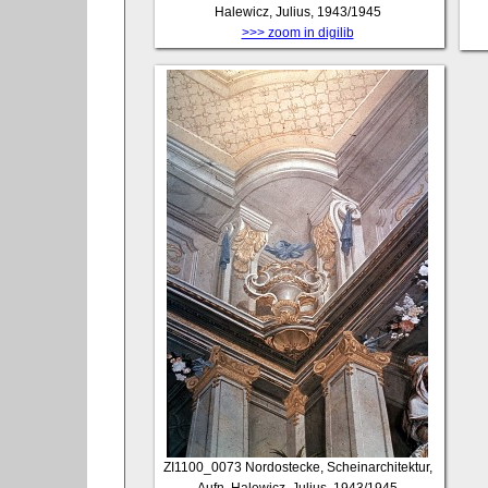
Halewicz, Julius, 1943/1945
>>> zoom in digilib
ZI1100_0073
Nordostecke, Scheinarchitektur,
Aufn. Halewicz, Julius, 1943/1945