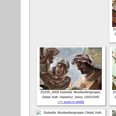
Z
D
ZI1100_0009
Südseite: Musikantengruppe,
Z
Detail, Aufn. Halewicz, Julius, 1943/1945
D
>>> zoom in digilib