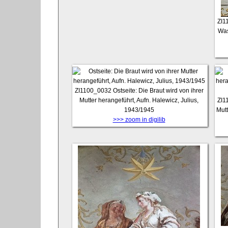
ZI1
Was
ZI1100_0032
Ostseite: Die Braut wird von ihrer
Mutter herangeführt, Aufn. Halewicz, Julius,
ZI1
1943/1945
Mutt
>>> zoom in digilib