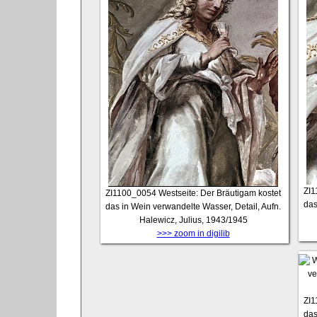
ZI
ZI1100_0054
Westseite: Der Bräutigam kostet
das
das in Wein verwandelte Wasser, Detail, Aufn.
Halewicz, Julius, 1943/1945
>>> zoom in digilib
ZI
das