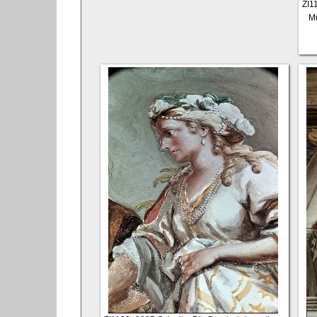
ZI1
Mu