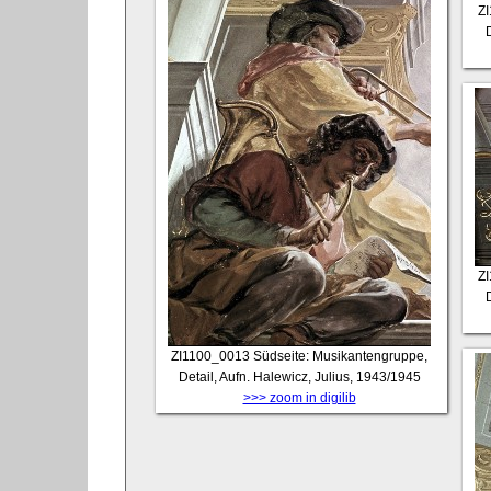
Z
D
Z
D
ZI1100_0013
Südseite: Musikantengruppe,
Detail, Aufn. Halewicz, Julius, 1943/1945
>>> zoom in digilib