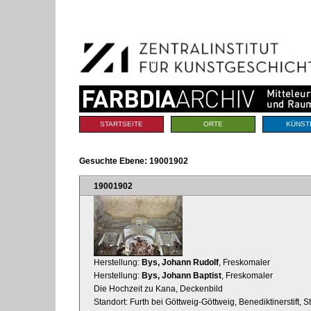
Benutzerspezifische
Direkt
Werkzeuge
zum
Inhalt
|
Direkt
zur
Navigation
Sektionen
STARTSEITE
ORTE
KÜNST
Gesuchte Ebene:
19001902
19001902
Herstellung:
Bys, Johann Rudolf
, Freskomaler
Herstellung:
Bys, Johann Baptist
, Freskomaler
Die Hochzeit zu Kana, Deckenbild
Standort: Furth bei Göttweig-Göttweig, Benediktinerstift, S