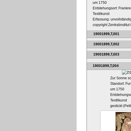
um 1750
Entstehungsort: Frankre
Textilkunst
Erfassung: unvollständig
copyright Zentralinstitu
19001899,T,001
19001899,T,002
19001899,T,003
19001899,T,004
Zur Sonne sc
Standort: Fur
um 1750
Entstehungso
Textilkunst
gestickt (Peti