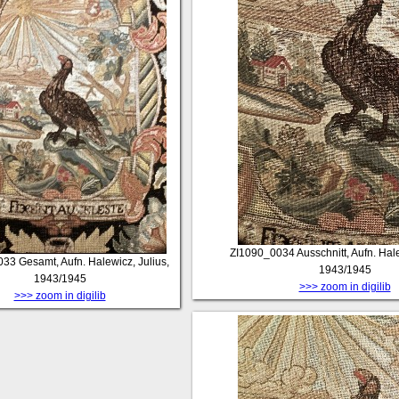
ZI1090_0034
Ausschnitt, Aufn. Hal
033
Gesamt, Aufn. Halewicz, Julius,
1943/1945
1943/1945
>>> zoom in digilib
>>> zoom in digilib