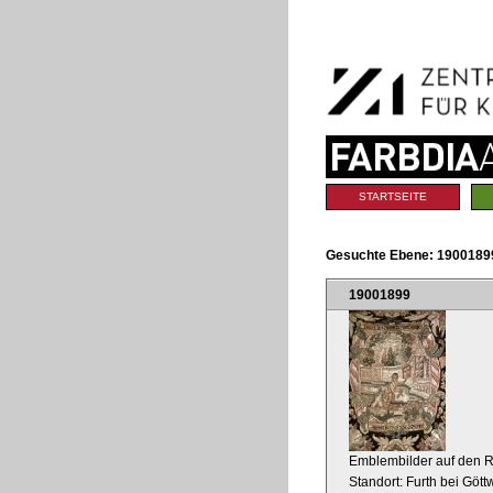
Benutzerspezifische
Direkt
Werkzeuge
zum
Inhalt
|
Direkt
zur
Navigation
Sektionen
STARTSEITE
Gesuchte Ebene:
19001899
19001899
Emblembilder auf den R
Standort: Furth bei Gött