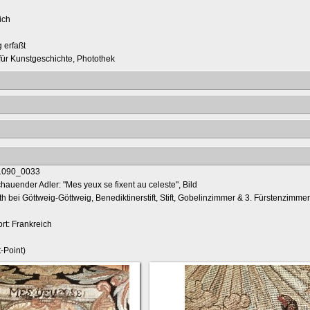
ich
 erfaßt
t für Kunstgeschichte, Photothek
hauender Adler: "Mes yeux se fixent au celeste", Bild
th bei Göttweig-Göttweig, Benediktinerstift, Stift, Gobelinzimmer & 3. Fürstenzimme
rt: Frankreich
t-Point)