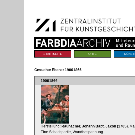
Benutzerspezifische
Direkt
Werkzeuge
zum
Inhalt
|
Direkt
zur
Navigation
Sektionen
STARTSEITE
ORTE
KÜNST
Gesuchte Ebene:
19001866
19001866
Herstellung:
Raunacher, Johann Bapt. Jakob (1705)
, Ma
Eine Schachpartie, Wandbespannung