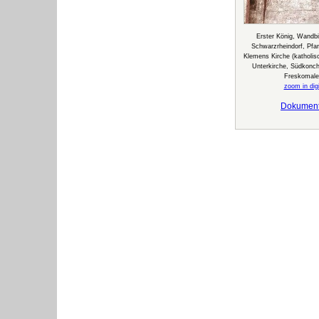
Erster König, Wandbi
Schwarzrheindorf, Pfar
Klemens Kirche (katholisc
Unterkirche, Südkonc
Freskomale
zoom in digi
Dokumen