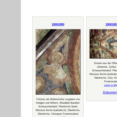
19001890
1900189
Szenen aus der Offe
Johannes, Zyklus 
Schwarzrheindorf, Pfar
Klemens Kirche (katholis
Oberkirche, Chor, K
Freskomale
zoom in digi
Dokumen
Christus als Weltenrichter umgeben von
Heiligen und Stiftern, Wandbild Standort:
Schwarzrheindorf, Pfarrkirche Sankt
Klemens Kirche (katholisch), Oberkirche,
Oberkirche, Chorapsis Freskomalerei