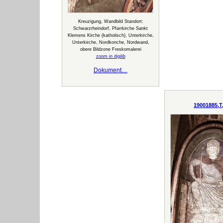
Kreuzigung, Wandbild Standort:
Schwarzrheindorf, Pfarrkirche Sankt
Klemens Kirche (katholisch), Unterkirche,
Unterkirche, Nordkonche, Nordwand,
obere Bildzone Freskomalerei
zoom in digilib
Dokument…
19001885,T