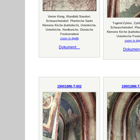
Vierter König, Wandbild Standort:
Schwarzrheindorf, Pfarrkirche Sankt
Tugend-Zyklus, Zyklu
Klemens Kirche (katholisch), Unterkirche,
Schwarzrheindorf, Pfar
Unterkirche, Nordkonche, Ostnische
Klemens Kirche (katholisc
Freskomalerei
Unterkirche Fresk
zoom in digilib
zoom in digi
Dokument…
Dokumen
19001886,T,002
19001886,T