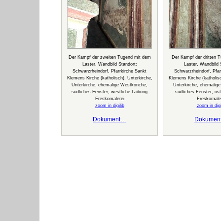
Der Kampf der zweiten Tugend mit dem
Der Kampf der dritten 
Laster, Wandbild Standort:
Laster, Wandbild 
Schwarzrheindorf, Pfarrkirche Sankt
Schwarzrheindorf, Pfar
Klemens Kirche (katholisch), Unterkirche,
Klemens Kirche (katholisc
Unterkirche, ehemalige Westkonche,
Unterkirche, ehemalig
südliches Fenster, westliche Laibung
südliches Fenster, öst
Freskomalerei
Freskomale
zoom in digilib
zoom in digi
Dokument…
Dokumen