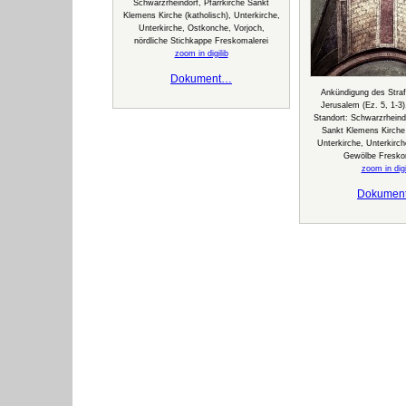
Schwarzrheindorf, Pfarrkirche Sankt
Klemens Kirche (katholisch), Unterkirche,
Unterkirche, Ostkonche, Vorjoch,
nördliche Stichkappe Freskomalerei
zoom in digilib
Dokument…
Ankündigung des Straf
Jerusalem (Ez. 5, 1-3)
Standort: Schwarzrheindo
Sankt Klemens Kirche 
Unterkirche, Unterkirc
Gewölbe Fresko
zoom in digi
Dokumen