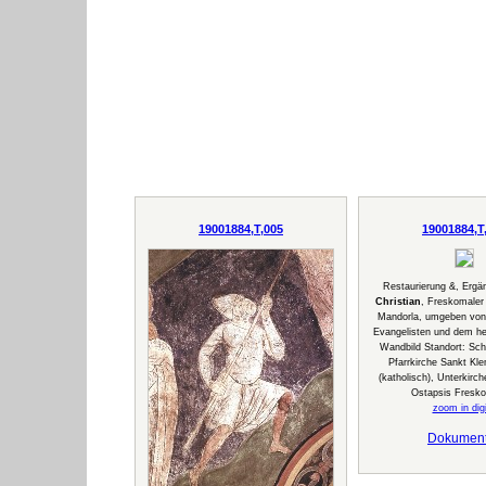
19001884,T,005
19001884,T
Restaurierung &, Erg
Christian
, Freskomaler 
Mandorla, umgeben von
Evangelisten und dem he
Wandbild Standort: Sch
Pfarrkirche Sankt Kl
(katholisch), Unterkirch
Ostapsis Fresko
zoom in digi
Dokumen