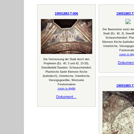
19001883,T,006
19001883,T
Der Baumeister weist de
Stadt (Ez. 40, 3), Gewöl
Schwarzrheindorf, Pfar
Klemens Kirche (katholisc
Unterkirche, Vierungsge
Freskomale
zoom in digi
Die Vermessung der Stadt durch den
Dokumen
Propheten (Ez. 40, 5 und 42, 15-20),
Gewölbebild Standort: Schwarzrheindorf,
Pfarrkirche Sankt Klemens Kirche
(katholisch), Unterkirche, Unterkirche,
Vierungsgewölbe, Westseite
Freskomalerei
19001883,T
zoom in digilib
Dokument…