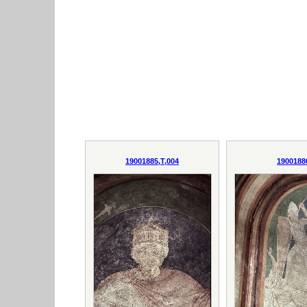
19001885,T,004
1900188