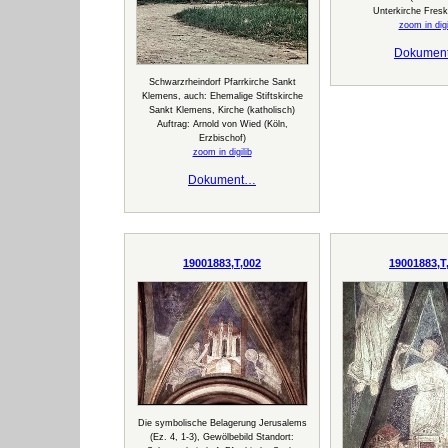
Unterkirche Fresk
zoom in digi
Dokumen
Schwarzrheindorf Pfarrkirche Sankt
Klemens, auch: Ehemalige Stiftskirche
Sankt Klemens, Kirche (katholisch)
Auftrag: Arnold von Wied (Köln,
Erzbischof)
zoom in digilib
Dokument…
19001883,T,002
19001883,T
Die symbolische Belagerung Jerusalems
(Ez. 4, 1-3), Gewölbebild Standort: