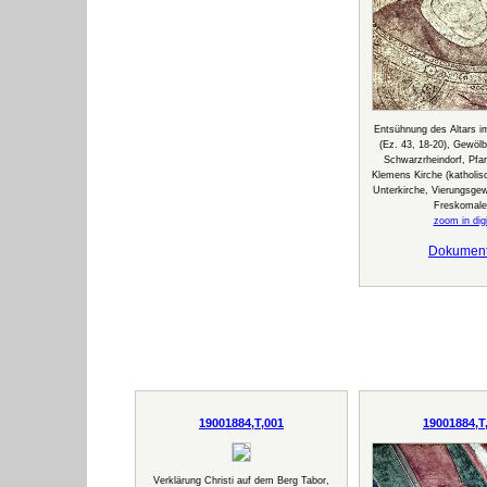
Entsühnung des Altars 
(Ez. 43, 18-20), Gewölb
Schwarzrheindorf, Pfar
Klemens Kirche (katholisc
Unterkirche, Vierungsgew
Freskomale
zoom in digi
Dokumen
19001884,T,001
19001884,T
Verklärung Christi auf dem Berg Tabor,