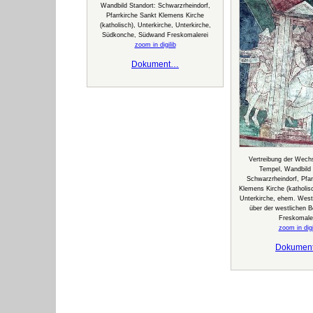
Wandbild Standort: Schwarzrheindorf,
Pfarrkirche Sankt Klemens Kirche
(katholisch), Unterkirche, Unterkirche,
Südkonche, Südwand Freskomalerei
zoom in digilib
Dokument…
Vertreibung der Wech
Tempel, Wandbild 
Schwarzrheindorf, Pfar
Klemens Kirche (katholisc
Unterkirche, ehem. West
über der westlichen B
Freskomale
zoom in digi
Dokumen