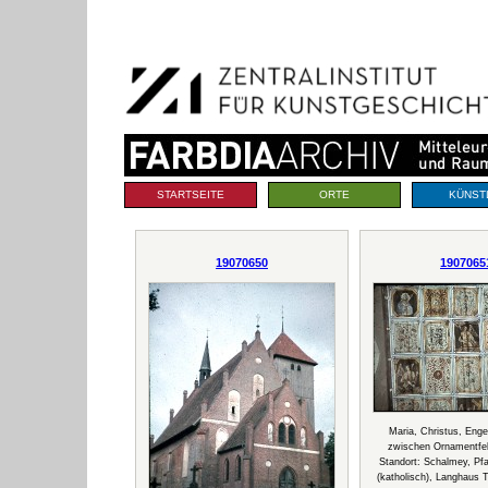
Benutzerspezifische
Direkt
Werkzeuge
zum
Inhalt
|
Direkt
zur
Navigation
Sektionen
STARTSEITE
ORTE
KÜNST
19070650
1907065
Maria, Christus, Enge
zwischen Ornamentfel
Standort: Schalmey, Pfa
(katholisch), Langhaus 