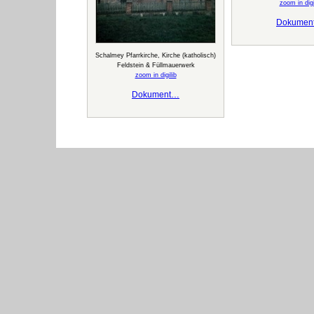
zoom in digi
Dokumen
Schalmey Pfarrkirche, Kirche (katholisch)
Feldstein & Füllmauerwerk
zoom in digilib
Dokument…