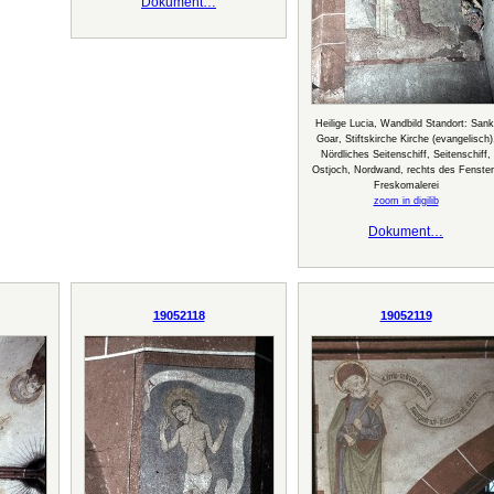
Dokument…
Heilige Lucia, Wandbild Standort: Sank
Goar, Stiftskirche Kirche (evangelisch)
Nördliches Seitenschiff, Seitenschiff,
Ostjoch, Nordwand, rechts des Fenste
Freskomalerei
zoom in digilib
Dokument…
19052118
19052119