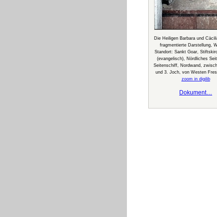
Die Heiligen Barbara und Cäcil
fragmentierte Darstellung, 
Standort: Sankt Goar, Stiftskir
(evangelisch), Nördliches Seit
Seitenschiff, Nordwand, zwisc
und 3. Joch, von Westen Fres
zoom in digilib
Dokument…