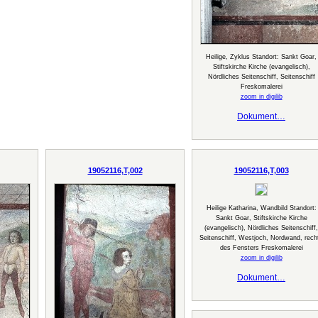
Heilige, Zyklus Standort: Sankt Goar,
Stiftskirche Kirche (evangelisch),
Nördliches Seitenschiff, Seitenschiff
Freskomalerei
zoom in digilib
Dokument…
19052116,T,002
19052116,T,003
Heilige Katharina, Wandbild Standort:
Sankt Goar, Stiftskirche Kirche
(evangelisch), Nördliches Seitenschiff,
Seitenschiff, Westjoch, Nordwand, rech
des Fensters Freskomalerei
zoom in digilib
Dokument…