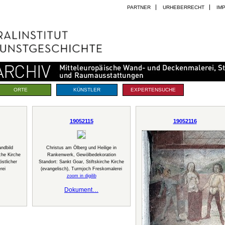
PARTNER
URHEBERRECHT
IM
ORTE
KÜNSTLER
EXPERTENSUCHE
19052115
19052116
ndbild
Christus am Ölberg und Heilige in
che Kirche
Rankenwerk, Gewölbedekoration
östlicher
Standort: Sankt Goar, Stiftskirche Kirche
rei
(evangelisch), Turmjoch Freskomalerei
zoom in digilib
Dokument…