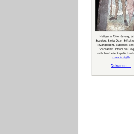
Heiliger in Ritterrüstung, W
Standort: Sankt Goar, Stiftskir
(evangelisch), Südliches Seit
Seitenschiff, Pfeiler am Ein
östlichen Seitenkapelle Fres
zoom in digilib
Dokument…