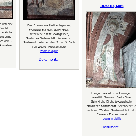
19052116,T,004
ia und eine
Drei Szenen aus Heiligenlegenden,
Wandbild
Wandbild Standort: Sankt Goar,
che Kirche
Stiftskirche Kirche (evangelisch),
enschiff,
Nördliches Seitenschiff, Seitenschiff,
hen dem 2.
Nordwand, zwischen dem 3. und 5. Joch,
komalerei
von Westen Freskomalerei
zoom in digilib
Dokument…
Heilige Elisabeth von Thüringen,
Wandbild Standort: Sankt Goar,
Stiftskirche Kirche (evangelisch),
Nördliches Seitenschiff, Seitenschiff, 2
Joch von Westen, Nordwand, links de
Fensters Freskomalerei
zoom in digilib
Dokument…