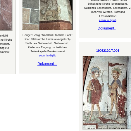
Stiftskirche Kirche (evangelisch),
Südliches Seitenschiff, Seitenschiff, 2
Joch von Westen, Südwand
Freskomalerei
zoom in digilib
Dokument…
Heiliger Georg, Wandbild Standort: Sankt
andbild
Goar, Stiftskirche Kirche (evangelisch),
che Kirche
Südliches Seitenschiff, Seitenschiff,
enschiff,
Pfeiler am Eingang zur östlichen
gang zur
19052120,T,004
Seitenkapelle Freskomalerei
komalerei
zoom in digilib
Dokument…