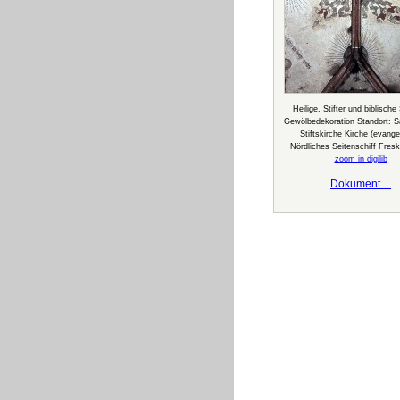
Heilige, Stifter und biblisch
Gewölbedekoration Standort: S
Stiftskirche Kirche (evange
Nördliches Seitenschiff Fres
zoom in digilib
Dokument…