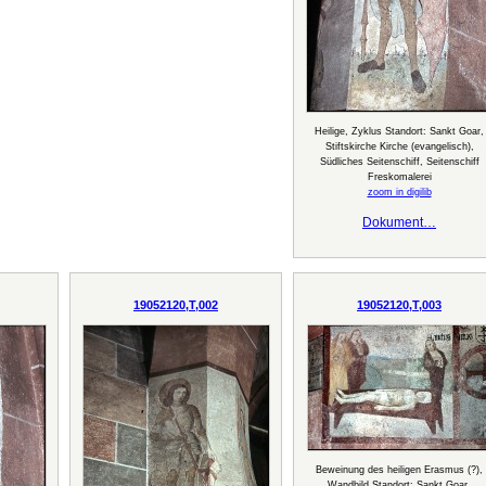
Heilige, Zyklus Standort: Sankt Goar,
Stiftskirche Kirche (evangelisch),
Südliches Seitenschiff, Seitenschiff
Freskomalerei
zoom in digilib
Dokument…
19052120,T,002
19052120,T,003
Beweinung des heiligen Erasmus (?),
Wandbild Standort: Sankt Goar,