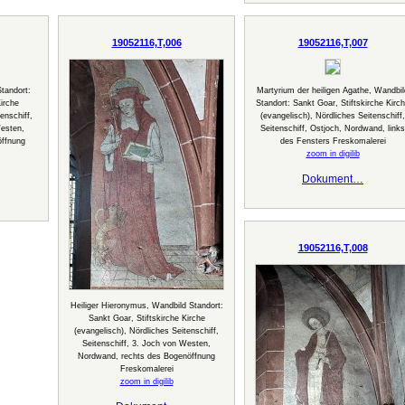
19052116,T,006
19052116,T,007
tandort:
Martyrium der heiligen Agathe, Wandbil
irche
Standort: Sankt Goar, Stiftskirche Kirc
enschiff,
(evangelisch), Nördliches Seitenschiff,
Westen,
Seitenschiff, Ostjoch, Nordwand, links
öffnung
des Fensters Freskomalerei
zoom in digilib
Dokument…
19052116,T,008
Heiliger Hieronymus, Wandbild Standort:
Sankt Goar, Stiftskirche Kirche
(evangelisch), Nördliches Seitenschiff,
Seitenschiff, 3. Joch von Westen,
Nordwand, rechts des Bogenöffnung
Freskomalerei
zoom in digilib