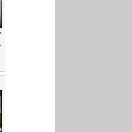
t
,
rs