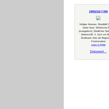
19052116,T,005
Heiliger Antonius, Wandbild S
Sankt Goar, Stiftskirche K
(evangelisch), Nördliches Seit
Seitenschiff, 3. Joch von 
Nordwand, links der Bogen
Freskomalerei
zoom in digilib
Dokument…