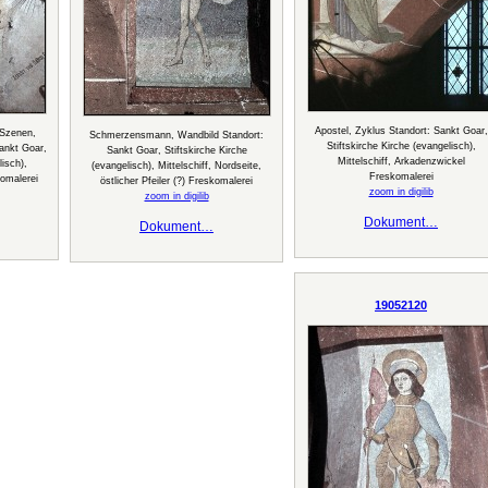
Apostel, Zyklus Standort: Sankt Goar,
e Szenen,
Schmerzensmann, Wandbild Standort:
Stiftskirche Kirche (evangelisch),
ankt Goar,
Sankt Goar, Stiftskirche Kirche
Mittelschiff, Arkadenzwickel
lisch),
(evangelisch), Mittelschiff, Nordseite,
Freskomalerei
komalerei
östlicher Pfeiler (?) Freskomalerei
zoom in digilib
zoom in digilib
Dokument…
Dokument…
19052120