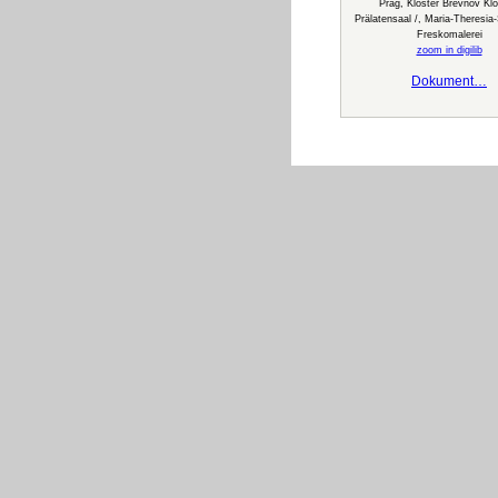
Prag, Kloster Břevnov Klo
Prälatensaal /, Maria-Theresia-
Freskomalerei
zoom in digilib
Dokument…