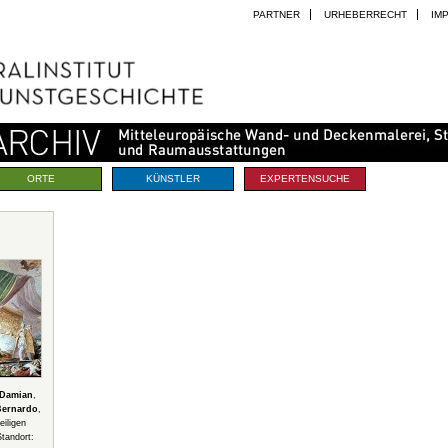
PARTNER
URHEBERRECHT
IM
ORTE
KÜNSTLER
EXPERTENSUCHE
 Damian
,
 Bernardo
,
iligen
tandort: