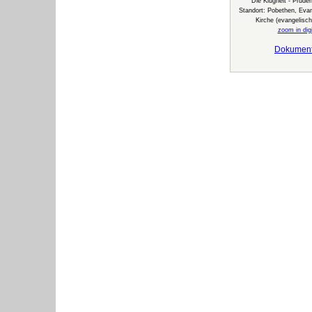
Die Klugheit - Prudent
Standort: Pobethen, Evan
Kirche (evangelisc
zoom in digi
Dokumen