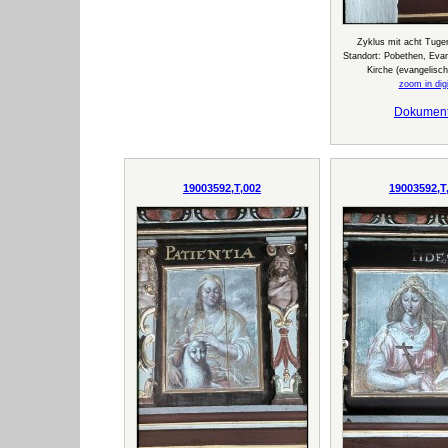
Zyklus mit acht Tuge
Standort: Pobethen, Evan
Kirche (evangelisc
zoom in digi
Dokumen
19003592,T,002
19003592,T