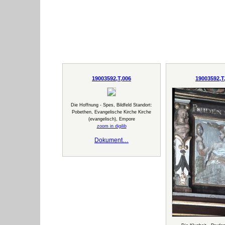
19003592,T,006
19003592,T
Die Hoffnung - Spes, Bildfeld Standort:
Pobethen, Evangelische Kirche Kirche
(evangelisch), Empore
zoom in digilib
Dokument…