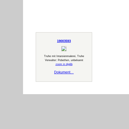
19003593
Truhe mit Intarsienmalerei, Truhe
Verwalter: Pobethen, unbekannt
zoom in digilib
Dokument…