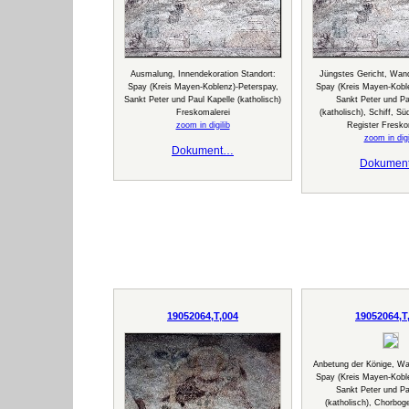
Ausmalung, Innendekoration Standort:
Jüngstes Gericht, Wand
Spay (Kreis Mayen-Koblenz)-Peterspay,
Spay (Kreis Mayen-Kobl
Sankt Peter und Paul Kapelle (katholisch)
Sankt Peter und Pa
Freskomalerei
(katholisch), Schiff, S
zoom in digilib
Register Fresko
zoom in digi
Dokument…
Dokumen
19052064,T,004
19052064,T
Anbetung der Könige, Wan
Spay (Kreis Mayen-Kobl
Sankt Peter und Pa
(katholisch), Chorbog