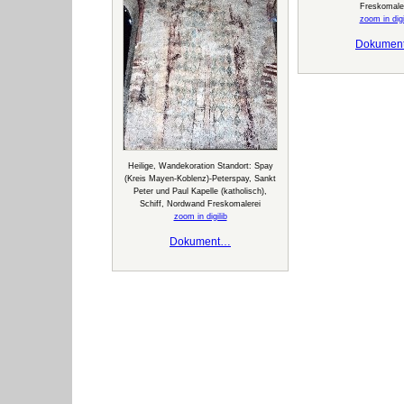
Freskomale
zoom in digi
Dokumen
Heilige, Wandekoration Standort: Spay
(Kreis Mayen-Koblenz)-Peterspay, Sankt
Peter und Paul Kapelle (katholisch),
Schiff, Nordwand Freskomalerei
zoom in digilib
Dokument…