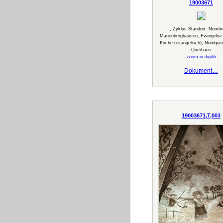
19003671
, Zyklus Standort: Nümbr
Marienberghausen, Evangelisc
Kirche (evangelisch), Nordque
Querhaus
zoom in digilib
Dokument…
19003671,T,003