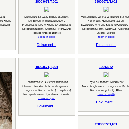
19003671,T,001
19003671,T,002
echt-
Die heilige Barbara, Bildfeld Standort:
Verkündigung an Maria, Bildfeld Standor
he Kirche
Nümbrecht-Marienberghausen,
Nümbrecht-Marienberghausen,
rhausarm,
Evangelische Kirche Kirche (evangelisch),
Evangelische Kirche Kirche (evangelisch
Nordquerhausarm, Querhaus, Nordwand,
Nordquerhausarm, Querhaus, Ostwand
rechtes unteres Bildfeld
unteres Bildfeld
zoom in digilib
zoom in digilib
Dokument…
Dokument…
19003671,T,004
19003672
Rankenmalerei, Gewölbedekoration
, Zyklus Standort: Nümbrecht-
Standort: Nümbrecht-Marienberghausen,
Marienberghausen, Evangelische Kirch
Evangelische Kirche Kirche (evangelisch),
Kirche (evangelisch), Chor
Nordquerhausarm, Querhaus, Gewölbe
zoom in digilib
zoom in digilib
Dokument…
Dokument…
19003672,T,001