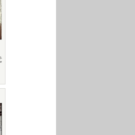
),
er