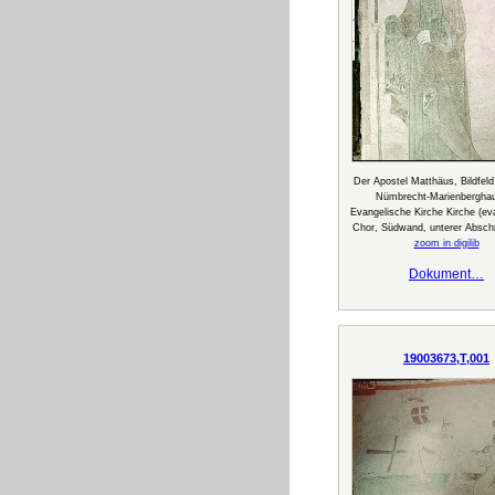
Der Apostel Matthäus, Bildfeld
Nümbrecht-Marienbergha
Evangelische Kirche Kirche (ev
Chor, Südwand, unterer Abschn
zoom in digilib
Dokument…
19003673,T,001