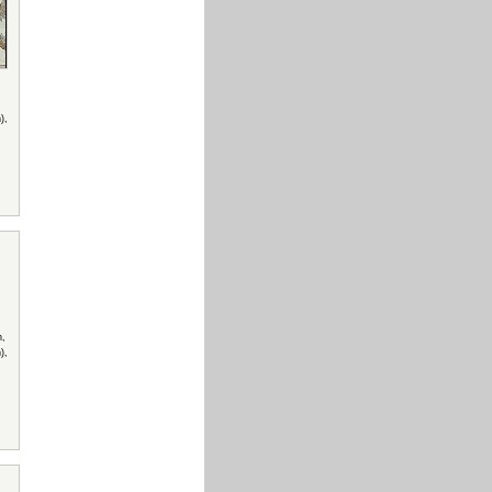
),
,
),