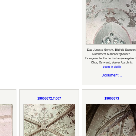
Das Jüngste Gericht, Bildfeld Standort
Nümbrecht-Marienberghausen,
Evangelische Kirche Kirche (evangelisch
Chor, Ostwand, oberer Abschnitt
zoom in digilib
Dokument…
19003672,T,007
19003673