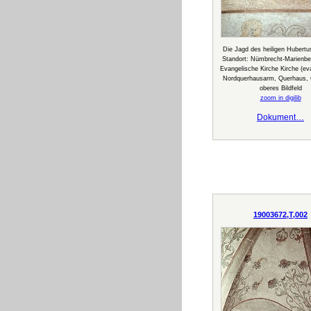
Die Jagd des heiligen Hubertus
Standort: Nümbrecht-Marienbe
Evangelische Kirche Kirche (ev
Nordquerhausarm, Querhaus,
oberes Bildfeld
zoom in digilib
Dokument…
19003672,T,002