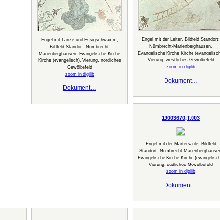
Engel mit der Leiter, Bildfeld Standort:
Engel mit Lanze und Essigschwamm,
Nümbrecht-Marienberghausen,
Bildfeld Standort: Nümbrecht-
Evangelische Kirche Kirche (evangelisch
Marienberghausen, Evangelische Kirche
Vierung, westliches Gewölbefeld
Kirche (evangelisch), Vierung, nördliches
zoom in digilib
Gewölbefeld
zoom in digilib
Dokument…
Dokument…
19003670,T,003
Engel mit der Martersäule, Bildfeld
Standort: Nümbrecht-Marienberghausen
Evangelische Kirche Kirche (evangelisch
Vierung, südliches Gewölbefeld
zoom in digilib
Dokument…