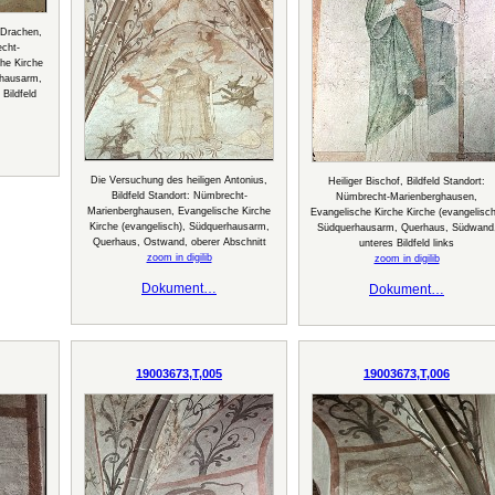
 Drachen,
echt-
he Kirche
rhausarm,
Bildfeld
Die Versuchung des heiligen Antonius,
Heiliger Bischof, Bildfeld Standort:
Bildfeld Standort: Nümbrecht-
Nümbrecht-Marienberghausen,
Marienberghausen, Evangelische Kirche
Evangelische Kirche Kirche (evangelisch
Kirche (evangelisch), Südquerhausarm,
Südquerhausarm, Querhaus, Südwand
Querhaus, Ostwand, oberer Abschnitt
unteres Bildfeld links
zoom in digilib
zoom in digilib
Dokument…
Dokument…
19003673,T,005
19003673,T,006