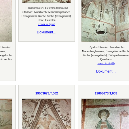
Rankenmalerei, Gewölbedekoration
Standort: Nümbrecht-Marienberghausen,
Evangelische Kirche Kirche (evangelisch),
Chor, Gewölbe
zoom in digilib
Dokument…
 Standort:
, Zyklus Standort: Nümbrecht-
usen,
Marienberghausen, Evangelische Kirch
angelisch),
Kirche (evangelisch), Südquerhausarm
itt rechts
Querhaus
zoom in digilib
Dokument…
19003673,T,002
19003673,T,003