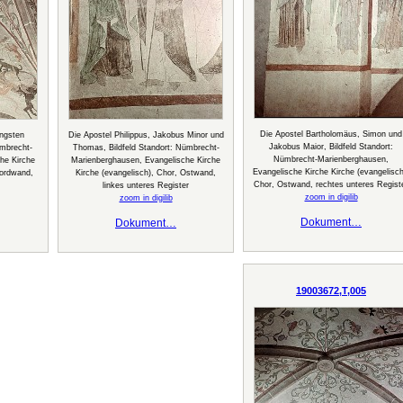
Die Apostel Bartholomäus, Simon und
ngsten
Die Apostel Philippus, Jakobus Minor und
Jakobus Maior, Bildfeld Standort:
ümbrecht-
Thomas, Bildfeld Standort: Nümbrecht-
Nümbrecht-Marienberghausen,
he Kirche
Marienberghausen, Evangelische Kirche
Evangelische Kirche Kirche (evangelisch
Nordwand,
Kirche (evangelisch), Chor, Ostwand,
Chor, Ostwand, rechtes unteres Regist
linkes unteres Register
zoom in digilib
zoom in digilib
Dokument…
Dokument…
19003672,T,005