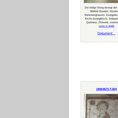
Der heilige Georg besiegt den
Bildfeld Standort: Nümbr
Marienberghausen, Evangelisc
Kirche (evangelisch), Südque
Querhaus, Ostwand, unteres 
zoom in digilib
Dokument…
19003673,T,004