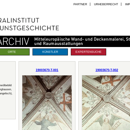
PARTNER
URHEBERRECHT
IM
ORTE
KÜNSTLER
EXPERTENSUCHE
19003670,T,001
19003670,T,002
ewölbebild
rghausen,
angelisch),