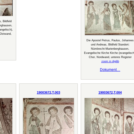
, Bildfeld
rghausen,
angelisch),
 Ostwand,
Die Apostel Petrus, Paulus, Johannes
und Andreas, Bildfeld Standort:
Nümbrecht-Marienberghausen,
Evangelische Kirche Kirche (evangelisch
Chor, Nordwand, unteres Register
zoom in digilib
Dokument…
19003672,T,003
19003672,T,004