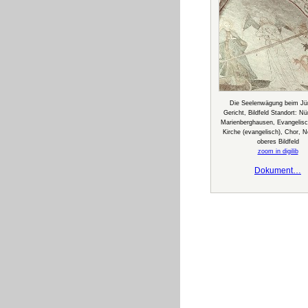
Die Seelenwägung beim Jü
Gericht, Bildfeld Standort: N
Marienberghausen, Evangelisc
Kirche (evangelisch), Chor, 
oberes Bildfeld
zoom in digilib
Dokument…