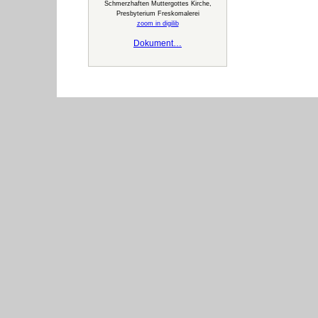
Schmerzhaften Muttergottes Kirche,
Presbyterium Freskomalerei
zoom in digilib
Dokument…