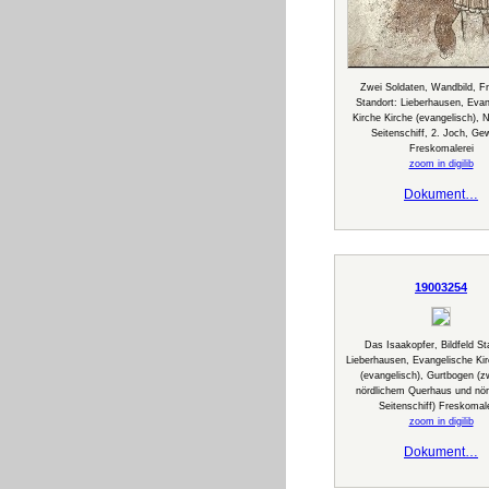
Zwei Soldaten, Wandbild, F
Standort: Lieberhausen, Evan
Kirche Kirche (evangelisch), N
Seitenschiff, 2. Joch, Ge
Freskomalerei
zoom in digilib
Dokument…
19003254
Das Isaakopfer, Bildfeld St
Lieberhausen, Evangelische Kir
(evangelisch), Gurtbogen (z
nördlichem Querhaus und nör
Seitenschiff) Freskomal
zoom in digilib
Dokument…