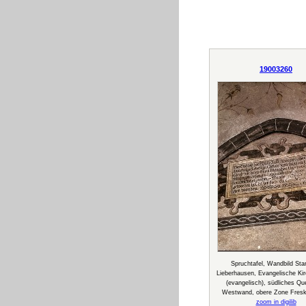
19003260
Spruchtafel, Wandbild Sta
Lieberhausen, Evangelische Kir
(evangelisch), südliches Qu
Westwand, obere Zone Fresk
zoom in digilib