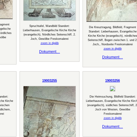
ragment
Spruchtafel, Wandbild Standort:
Die Kreuztragung, Bildfeld, Fragment
gelische
Lieberhausen, Evangelische Kirche Kirche
Standort: Lieberhausen, Evangelische
ördliches
(evangelisch), Nördliches Seitenschiff, 2.
Kirche Kirche (evangelisch), nördliche
wölbe
Joch, Gewölbe Freskomalerei
Seitenschiff, Bogen zwischen 1. und 2
zoom in digilib
Joch,, Nordseite Freskomalerei
zoom in digilib
Dokument…
Dokument…
19003255
19003256
andort:
Die Heimsuchung, Bildfeld Standort:
che Kirche
Lieberhausen, Evangelische Kirche Kirc
wischen
(evangelisch), südliches Seitenschiff, 2
dlichem,
Joch von Westen, Gewölbe
erei
Freskomalerei
zoom in digilib
Dokument…