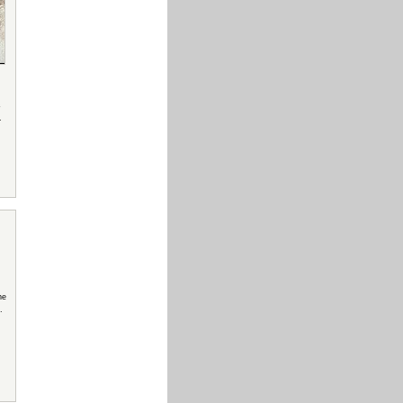
s
.
he
.