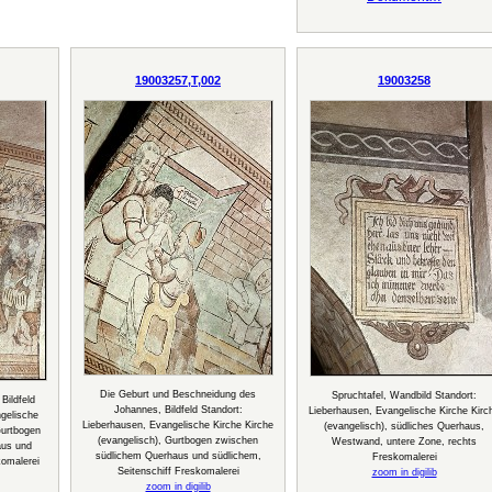
19003257,T,002
19003258
Die Geburt und Beschneidung des
Spruchtafel, Wandbild Standort:
Bildfeld
Johannes, Bildfeld Standort:
Lieberhausen, Evangelische Kirche Kirc
gelische
Lieberhausen, Evangelische Kirche Kirche
(evangelisch), südliches Querhaus,
Gurtbogen
(evangelisch), Gurtbogen zwischen
Westwand, untere Zone, rechts
aus und
südlichem Querhaus und südlichem,
Freskomalerei
komalerei
Seitenschiff Freskomalerei
zoom in digilib
zoom in digilib