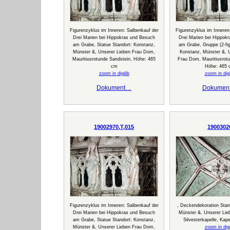
Figurenzyklus im Inneren: Salbenkauf der
Figurenzyklus im Inneren
Drei Marien bei Hippokras und Besuch
Drei Marien bei Hippok
am Grabe, Statue Standort: Konstanz,
am Grabe, Gruppe (2-fig
Münster &, Unserer Lieben Frau Dom,
Konstanz, Münster &, 
Mauritiusrotunde Sandstein, Höhe: 465
Frau Dom, Mauritiusrotu
cm
Höhe: 465 
zoom in digilib
zoom in digi
Dokument…
Dokumen
19002970,T,015
1900302
Figurenzyklus im Inneren: Salbenkauf der
, Deckendekoration Stan
Drei Marien bei Hippokras und Besuch
Münster &, Unserer Li
am Grabe, Statue Standort: Konstanz,
Silvesterkapelle, Kap
Münster &, Unserer Lieben Frau Dom,
zoom in digi