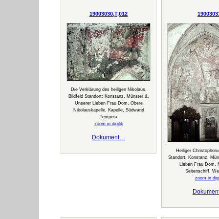
19003030,T,012
1900303
Die Verklärung des heiligen Nikolaus,
Bildfeld Standort: Konstanz, Münster &,
Unserer Lieben Frau Dom, Obere
Nikolauskapelle, Kapelle, Südwand
Tempera
zoom in digilib
Dokument…
Heiliger Christophor
Standort: Konstanz, Mün
Lieben Frau Dom, 
Seitenschiff, W
zoom in digi
Dokumen