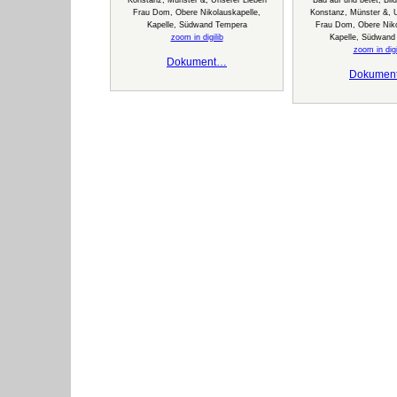
Konstanz, Münster &, Unserer Lieben
Bad auf und betet, Bild
Frau Dom, Obere Nikolauskapelle,
Konstanz, Münster &, 
Kapelle, Südwand Tempera
Frau Dom, Obere Niko
zoom in digilib
Kapelle, Südwand
zoom in digi
Dokument…
Dokumen