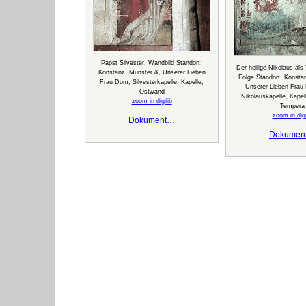
Papst Silvester, Wandbild Standort:
Der heilige Nikolaus als
Konstanz, Münster &, Unserer Lieben
Folge Standort: Konsta
Frau Dom, Silvesterkapelle, Kapelle,
Unserer Lieben Frau
Ostwand
Nikolauskapelle, Kape
zoom in digilib
Tempera
zoom in digi
Dokument…
Dokumen