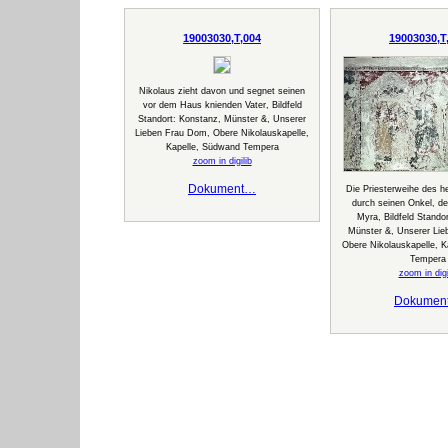
19003030,T,004
19003030,T
Nikolaus zieht davon und segnet seinen
vor dem Haus knienden Vater, Bildfeld
Standort: Konstanz, Münster &, Unserer
Lieben Frau Dom, Obere Nikolauskapelle,
Kapelle, Südwand Tempera
zoom in digilib
Dokument…
Die Priesterweihe des he
durch seinen Onkel, de
Myra, Bildfeld Stando
Münster &, Unserer Li
Obere Nikolauskapelle, K
Tempera
zoom in digi
Dokumen