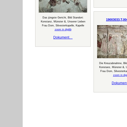
Das jüngste Gericht, Bild Standort:
19003033,T,00
Konstanz, Münster &, Unserer Lieben
Frau Dom, Silvesterkapelle, Kapelle
zoom in digilib
Dokument…
Die Kreuzabnahme, Bild
Konstanz, Münster &, 
Frau Dom, Silvesterkap
zoom in digi
Dokumen