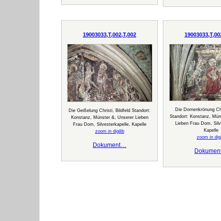
19003033,T,002,T,002
19003033,T,00
Die Dornenkrönung Chri
Die Geißelung Christi, Bildfeld Standort:
Standort: Konstanz, Mün
Konstanz, Münster &, Unserer Lieben
Lieben Frau Dom, Silv
Frau Dom, Silvesterkapelle, Kapelle
Kapelle
zoom in digilib
zoom in digi
Dokument…
Dokumen