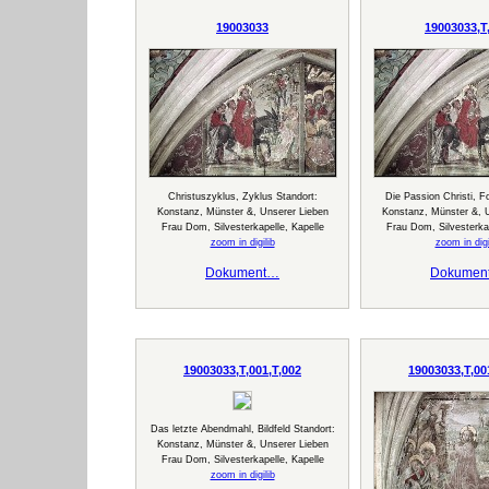
19003033
19003033,T
Christuszyklus, Zyklus Standort:
Die Passion Christi, F
Konstanz, Münster &, Unserer Lieben
Konstanz, Münster &, 
Frau Dom, Silvesterkapelle, Kapelle
Frau Dom, Silvesterkap
zoom in digilib
zoom in digi
Dokument…
Dokumen
19003033,T,001,T,002
19003033,T,00
Das letzte Abendmahl, Bildfeld Standort:
Konstanz, Münster &, Unserer Lieben
Frau Dom, Silvesterkapelle, Kapelle
zoom in digilib