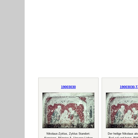
19003030
19003030,T
Nikolaus-Zyklus, Zyklus Standort:
Der heilige Nikolaus al