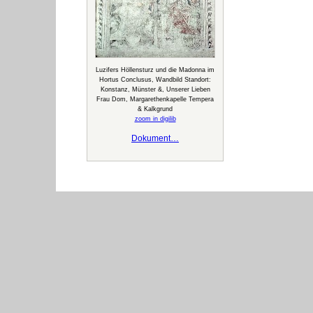
Luzifers Höllensturz und die Madonna im
Hortus Conclusus, Wandbild Standort:
Konstanz, Münster &, Unserer Lieben
Frau Dom, Margarethenkapelle Tempera
& Kalkgrund
zoom in digilib
Dokument…