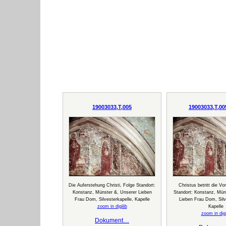
19003033,T,005
19003033,T,00
Die Auferstehung Christi, Folge Standort:
Christus betritt die Vor
Konstanz, Münster &, Unserer Lieben
Standort: Konstanz, Mün
Frau Dom, Silvesterkapelle, Kapelle
Lieben Frau Dom, Silv
zoom in digilib
Kapelle
zoom in digi
Dokument…