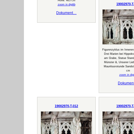
Höhe: 465 cm
19002970,T
zoom in digilib
Dokument…
Figurenzyklus im Inneren
Drei Marien bei Hippok
am Grabe, Statue Stand
Münster &, Unserer Li
Mauritiusrotunde Sandst
cm
zoom in digi
Dokumen
19002970,T,012
19002970,T