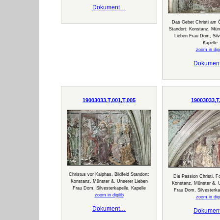
Dokument…
Das Gebet Christi am Öl
Standort: Konstanz, Mün
Lieben Frau Dom, Silv
Kapelle
zoom in digi
Dokumen
19003033,T,001,T,005
19003033,T
Christus vor Kaiphas, Bildfeld Standort:
Die Passion Christi, F
Konstanz, Münster &, Unserer Lieben
Konstanz, Münster &, 
Frau Dom, Silvesterkapelle, Kapelle
Frau Dom, Silvesterkap
zoom in digilib
zoom in digi
Dokument…
Dokumen