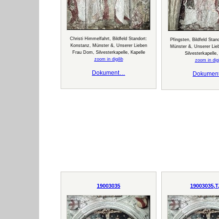
Christi Himmelfahrt, Bildfeld Standort:
Pfingsten, Bildfeld Stan
Konstanz, Münster &, Unserer Lieben
Münster &, Unserer Li
Frau Dom, Silvesterkapelle, Kapelle
Silvesterkapelle,
zoom in digilib
zoom in digi
Dokument…
Dokumen
19003035
19003035,T