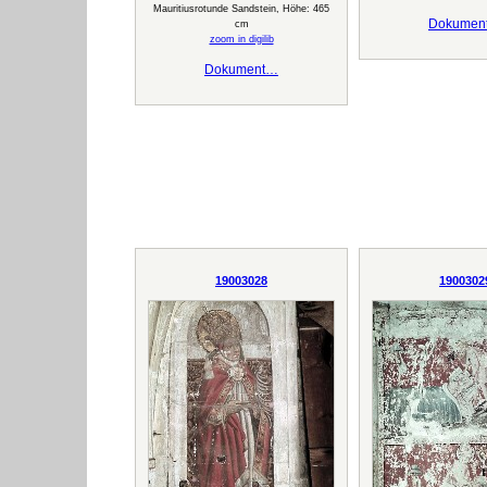
Mauritiusrotunde Sandstein, Höhe: 465
Dokumen
cm
zoom in digilib
Dokument…
19003028
1900302