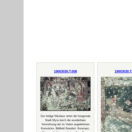
19003030,T,008
19003030,T
Der heilige Nikolaus rettet die hungernde
Stadt Myra durch die wunderbare
Vermehrung der im Hafen angelieferten
Kornsäcke, Bildfeld Standort: Konstanz,