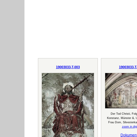
19003033,T,003
19003033,T
Der Tod Christi, Fol
Konstanz, Münster &, 
Frau Dom, Silvesterkap
zoom in digi
Dokumen