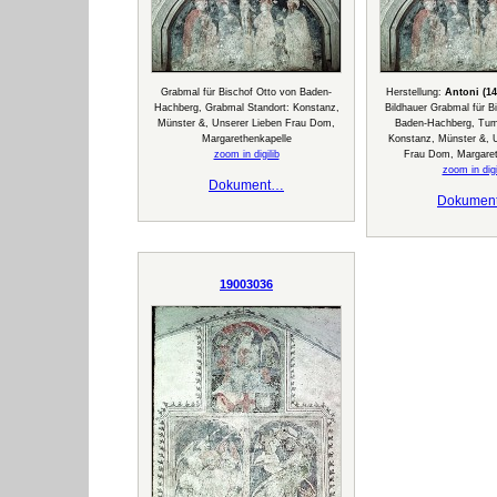
Grabmal für Bischof Otto von Baden-
Herstellung:
Antoni (14
Hachberg, Grabmal Standort: Konstanz,
Bildhauer Grabmal für B
Münster &, Unserer Lieben Frau Dom,
Baden-Hachberg, Tum
Margarethenkapelle
Konstanz, Münster &, 
zoom in digilib
Frau Dom, Margaret
zoom in digi
Dokument…
Dokumen
19003036