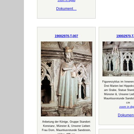
zoom in digilib
Dokument…
19002970,T,007
19002970,T
Figurenzyklus im Inneren
Drei Marien bei Hippok
am Grabe, Statue Stand
Münster &, Unserer Li
Mauritiusrotunde Sandst
cm
zoom in digi
Dokumen
Anbetung der Könige, Gruppe Standort:
Konstanz, Münster &, Unserer Lieben
Frau Dom, Mauritiusrotunde Sandstein,