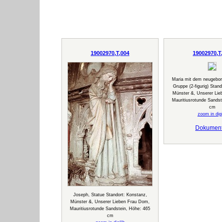
19002970,T,004
19002970,T
Maria mit dem neugebor
Gruppe (2-figurig) Stan
Münster &, Unserer Li
Mauritiusrotunde Sandst
cm
zoom in digi
Dokumen
Joseph, Statue Standort: Konstanz,
Münster &, Unserer Lieben Frau Dom,
Mauritiusrotunde Sandstein, Höhe: 465
cm