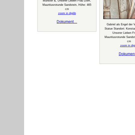
Münster &, Unserer Lieben Frau Dom,
Mauritiusrotunde Sandstein, Höhe: 465
cm
zoom in digilib
Dokument…
Gabriel als Engel der 
Statue Standort: Konsta
Unserer Lieben F
Mauritiusrotunde Sandst
cm
zoom in digi
Dokumen