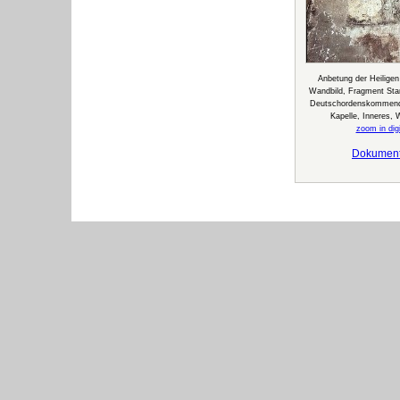
Anbetung der Heiligen
Wandbild, Fragment Stan
Deutschordenskommen
Kapelle, Inneres,
zoom in digi
Dokumen