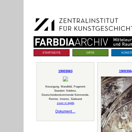
Benutzerspezifische
Direkt
Werkzeuge
zum
Inhalt
|
Direkt
zur
Navigation
Sektionen
STARTSEITE
ORTE
KÜNST
19003063
1900306
Kreuzigung, Wandbild, Fragment
Standort: Koblenz,
Deutschordenskommende Kommende,
Remter, Inneres, Südwand
zoom in digilib
Dokument…