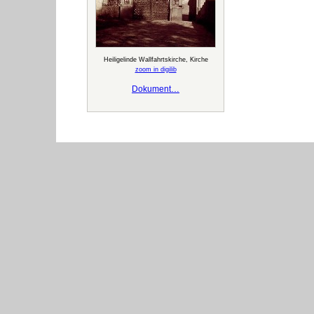
Heiligelinde Wallfahrtskirche, Kirche
zoom in digilib
Dokument…