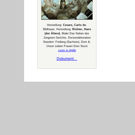
Herstellung:
Cesare, Carlo de
,
Bildhauer, Herstellung:
Richter, Hans
(der Ältere)
, Maler Das Nahen des
Jüngsten Gerichts, Deckendekoration
Standort: Freiberg (Sachsen), Dom &,
Unser Lieben Frauen Dom Stuck
zoom in digilib
Dokument…