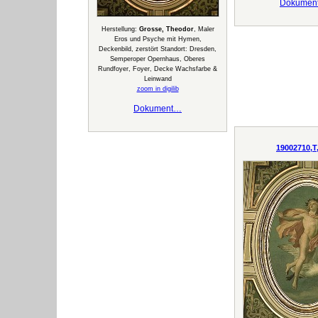
Dokumen
Herstellung:
Grosse, Theodor
, Maler
Eros und Psyche mit Hymen,
Deckenbild, zerstört Standort: Dresden,
Semperoper Opernhaus, Oberes
Rundfoyer, Foyer, Decke Wachsfarbe &
Leinwand
zoom in digilib
Dokument…
19002710,T