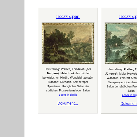
19002714,T,001
19002714,T
Herstellung:
Preller, Friedrich (der
Herstellung:
Preller, 
Jüngere)
, Maler Herkules mit der
Jüngere)
, Maler Herkule
kerynitischen Hindin, Wandbild, zerstört
Wandbild, zerstört Stan
Standort: Dresden, Semperoper
Semperoper Opernhaus
Opernhaus, Königlicher Salon der
Salon der südlichen Pr
südlichen Proszeniumsloge, Salon
Salon
zoom in digilib
zoom in digi
Dokument…
Dokumen