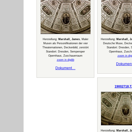
Herstellung:
Marshall, James
, Maler
Herstellung:
Marshall, 
Musen als Personifikationen der vier
Deutsche Muse, Decken
Theaternationen, Deckenbild, zerstört
Standort: Dresden,
Standort: Dresden, Semperoper
Opernhaus, Zusch
Opernhaus, Zuschauerraum
zoom in digi
zoom in digilib
Dokumen
Dokument…
19002718,T
Herstellung:
Marshall, 