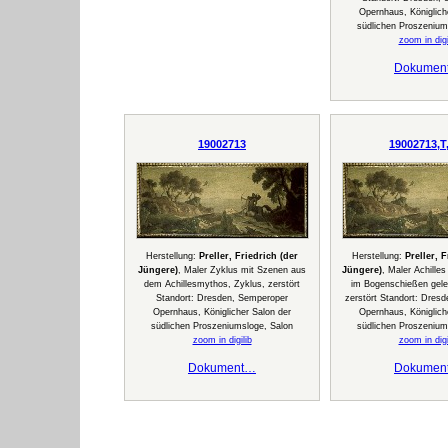
Opernhaus, Königlich
südlichen Proszenium
zoom in digi
Dokumen
19002713
19002713,T
Herstellung:
Preller, Friedrich (der
Herstellung:
Preller, 
Jüngere)
, Maler Zyklus mit Szenen aus
Jüngere)
, Maler Achilles
dem Achillesmythos, Zyklus, zerstört
im Bogenschießen geleh
Standort: Dresden, Semperoper
zerstört Standort: Dres
Opernhaus, Königlicher Salon der
Opernhaus, Königlich
südlichen Proszeniumsloge, Salon
südlichen Proszenium
zoom in digilib
zoom in digi
Dokument…
Dokumen