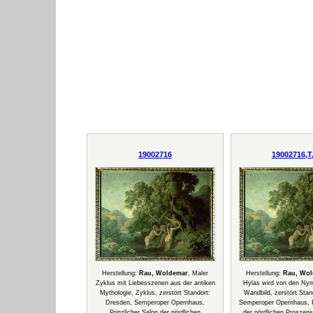
19002716
19002716,T
Herstellung:
Rau, Woldemar
, Maler
Herstellung:
Rau, Wo
Zyklus mit Liebesszenen aus der antiken
Hylas wird von den Nym
Mythologie, Zyklus, zerstört Standort:
Wandbild, zerstört Stan
Dresden, Semperoper Opernhaus,
Semperoper Opernhaus, Pr
Prinzlicher Salon der nördlichen
der nördlichen Proszeni