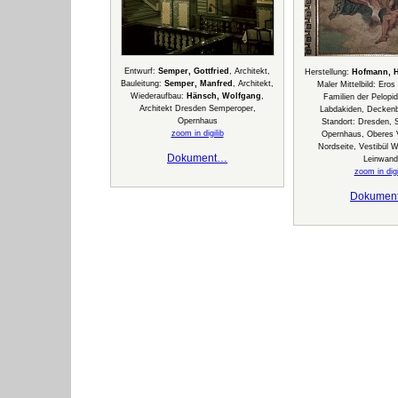
Entwurf:
Semper, Gottfried
, Architekt,
Herstellung:
Hofmann, H
Bauleitung:
Semper, Manfred
, Architekt,
Maler Mittelbild: Eros
Wiederaufbau:
Hänsch, Wolfgang
,
Familien der Pelopi
Architekt Dresden Semperoper,
Labdakiden, Deckenbi
Opernhaus
Standort: Dresden,
zoom in digilib
Opernhaus, Oberes V
Nordseite, Vestibül 
Dokument…
Leinwand
zoom in digi
Dokumen