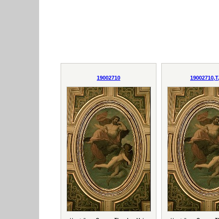
19002710
19002710,T