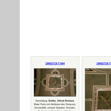
19002719,T,004
19002719,T
Herstellung:
Diethe, Alfred Richard
,
Maler Putto mit Attributen des Dionysos,
Deckenbild, zerstört Standort: Dresden,