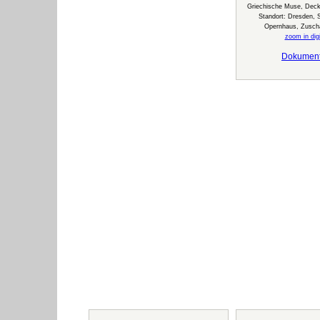
Griechische Muse, Decke
Standort: Dresden,
Opernhaus, Zusch
zoom in digi
Dokumen