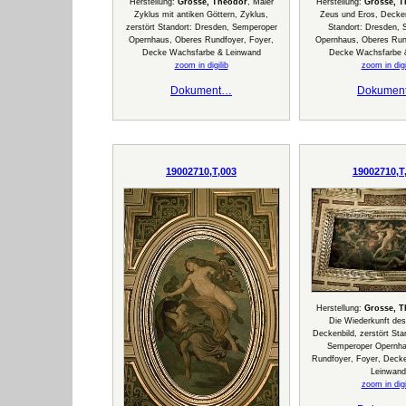
Herstellung:
Grosse, Theodor
, Maler
Herstellung:
Grosse, T
Zyklus mit antiken Göttern, Zyklus,
Zeus und Eros, Deckenb
zerstört Standort: Dresden, Semperoper
Standort: Dresden,
Opernhaus, Oberes Rundfoyer, Foyer,
Opernhaus, Oberes Run
Decke Wachsfarbe & Leinwand
Decke Wachsfarbe 
zoom in digilib
zoom in digi
Dokument…
Dokumen
19002710,T,003
19002710,T
Herstellung:
Grosse, T
Die Wiederkunft de
Deckenbild, zerstört Sta
Semperoper Opernha
Rundfoyer, Foyer, Deck
Leinwand
zoom in digi