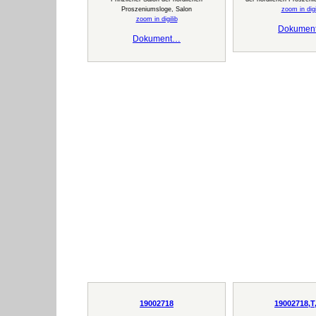
Proszeniumsloge, Salon
zoom in digi
zoom in digilib
Dokumen
Dokument…
19002718
19002718,T