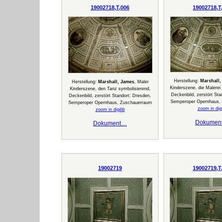
19002718,T,006
19002718,T
Herstellung:
Marshall,
Herstellung:
Marshall, James
, Maler
Kinderszene, die Malerei
Kinderszene, den Tanz symbolisierend,
Deckenbild, zerstört Sta
Deckenbild, zerstört Standort: Dresden,
Semperoper Opernhaus,
Semperoper Opernhaus, Zuschauerraum
zoom in digi
zoom in digilib
Dokumen
Dokument…
19002719
19002719,T