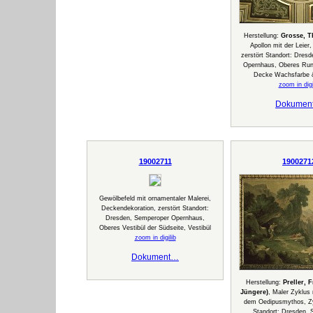
Herstellung:
Grosse, T
Apollon mit der Leier
zerstört Standort: Dres
Opernhaus, Oberes Run
Decke Wachsfarbe 
zoom in digi
Dokumen
19002711
1900271
Gewölbefeld mit ornamentaler Malerei,
Deckendekoration, zerstört Standort:
Dresden, Semperoper Opernhaus,
Oberes Vestibül der Südseite, Vestibül
zoom in digilib
Dokument…
Herstellung:
Preller, 
Jüngere)
, Maler Zyklus
dem Oedipusmythos, Zy
Standort: Dresden,