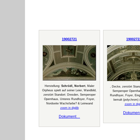
19002721
1900272
Herstellung:
Schrödl, Norbert
, Maler
, Decke, zerstört Stan
Orpheus spielt auf seiner Leier, Wandbild,
Semperoper Opernha
zerstört Standort: Dresden, Semperoper
Rundfoyer, Foyer, Ein
Opernhaus, Unteres Rundfoyer, Foyer,
bemalt (polychrom) 
Nordseite Wachsfarbe? & Leinwand
zoom in digi
zoom in digilib
Dokumen
Dokument…