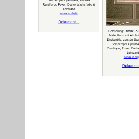
Semperoper Opernhaus, Unteres
Rundfoyer, Foyer, Decke Wachsfarbe &
Leinwand
zoom in digilib
Dokument…
Herstellung:
Diethe, A
Maler Putto mit Attrib
Deckenbild, zerstört Sta
Semperoper Opernha
Rundfoyer, Foyer, Deck
Leinwand
zoom in digi
Dokumen