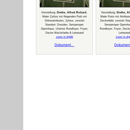
Herstellung:
Diethe, Alfred Richard
,
Herstellung:
Diethe, A
Maler Zyklus mit fliegenden Putti mit
Maler Putto mit Attribu
Götterattributen, Zyklus, zerstört
Deckenbild, zerstört Sta
Standort: Dresden, Semperoper
Semperoper Opernha
Opernhaus, Unteres Rundfoyer, Foyer,
Rundfoyer, Foyer, Deck
Decke Wachsfarbe & Leinwand
Leinwand
zoom in digilib
zoom in digi
Dokument…
Dokumen