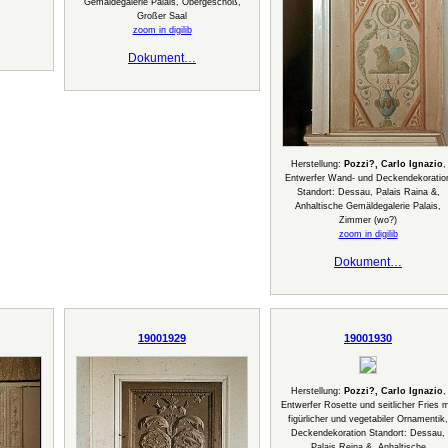
Gemäldegalerie Palais, Obergeschoß,
Großer Saal
zoom in digilib
Dokument…
Herstellung:
Pozzi?, Carlo Ignazio
,
Entwerfer Wand- und Deckendekoratio
Standort: Dessau, Palais Raina &,
Anhaltische Gemäldegalerie Palais,
Zimmer (wo?)
zoom in digilib
Dokument…
19001929
19001930
Herstellung:
Pozzi?, Carlo Ignazio
,
Entwerfer Rosette und seitlicher Fries m
figürlicher und vegetabiler Ornamentik,
Deckendekoration Standort: Dessau,
Palais Reina &, Anhaltische