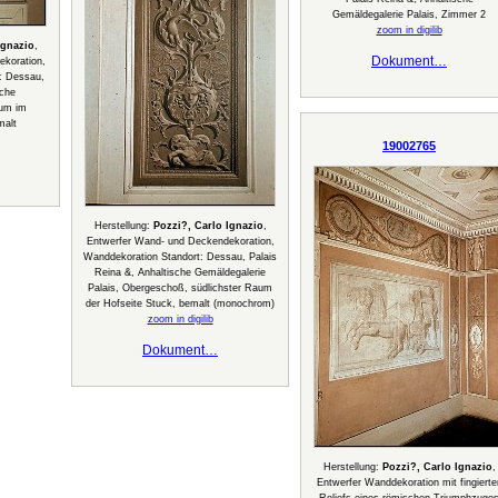
Gemäldegalerie Palais, Zimmer 2
zoom in digilib
Ignazio
,
Dokument…
koration,
: Dessau,
sche
aum im
malt
19002765
Herstellung:
Pozzi?, Carlo Ignazio
,
Entwerfer Wand- und Deckendekoration,
Wanddekoration Standort: Dessau, Palais
Reina &, Anhaltische Gemäldegalerie
Palais, Obergeschoß, südlichster Raum
der Hofseite Stuck, bemalt (monochrom)
zoom in digilib
Dokument…
Herstellung:
Pozzi?, Carlo Ignazio
,
Entwerfer Wanddekoration mit fingierte