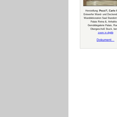
Herstellung:
Pozzi?, Carlo 
Entwerfer Wand- und Deckende
Wanddekoration Saal Standort
Palais Reina &, Anhalti
Gemäldegalerie Palais, R
Obergeschoß Stuck, be
zoom in digilib
Dokument…