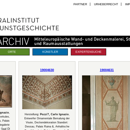
PARTNER
URHEBERRECHT
IM
ORTE
KÜNSTLER
EXPERTENSUCHE
19004630
19004631
Ignazio
,
Herstellung:
Pozzi?, Carlo Ignazio
,
erkules,
Entwerfer Ornamentale Bemalung der
, Palais
Voute, Deckendekoration Standort:
egalerie
Dessau, Palais Raina &, Anhaltische
 Saal Öl