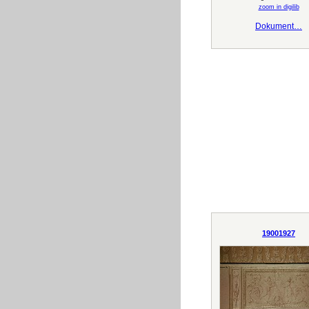
zoom in digilib
Dokument…
19001927