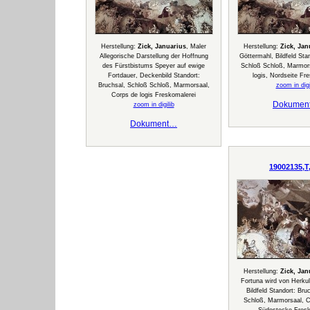
Herstellung:
Zick, Januarius
, Maler
Herstellung:
Zick, Jan
Allegorische Darstellung der Hoffnung
Göttermahl, Bildfeld Sta
des Fürstbistums Speyer auf ewige
Schloß Schloß, Marmor
Fortdauer, Deckenbild Standort:
logis, Nordseite Fr
Bruchsal, Schloß Schloß, Marmorsaal,
zoom in digi
Corps de logis Freskomalerei
Dokumen
zoom in digilib
Dokument…
19002135,T
Herstellung:
Zick, Jan
Fortuna wird von Herkul
Bildfeld Standort: Bru
Schloß, Marmorsaal, Co