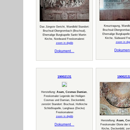
Kreuztragung, Wandbi
Das Jüngste Gericht, Wandbild Standort:
Bruchsal-Obergrombac
Bruchsal-Obergrombach (Bruchsal),
Ehemalige Burgkapelle
Ehemalige Burgkapelle Sankt Martin
Kirche, Südwand Fr
Kirche, Nordwand Freskomalerei
zoom in digi
zoom in digilib
Dokumen
Dokument…
19002131
1900213
Herstellung:
Asam, Cosmas Damian
,
Freskomaler Legende der Heiligen
Cosmas und Damian, Deckenbild,
zerstört Standort: Bruchsal, Hofkirche
Schloßkapelle, Langhaus (Decke)
Freskomalerei
zoom in digilib
Herstellung:
Asam, Co
Dokument…
Freskomaler Glorie der 
Kirche, Deckenbild, zer