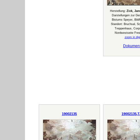
Herstellung:
Zick, Jan
Darstellungen zur Ge
Bistums Speyer, Bildf
Standort: Bruchsal, S
Treppenhaus, Corps
Nordwestseite Fre
zoom in digi
Dokumen
19002135
19002135,T