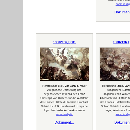
Südostecke Fresk
zoom in digi
Dokumen
19002136,T,001
19002136,T
Herstellung:
Zick, Januarius
, Maler
Herstellung:
Zick, Jan
Allegorische Darstellung des
Allegorische Darst
segensreichen Wirkens des Franz
segensreichen Wirke
Christoph von Huttens für die Wohlfahrt
Christoph von Huttens fü
des Landes, Bildfeld Standort: Bruchsal,
des Landes, Bildfeld Sta
Schloß Schloß, Fürstensaal, Corps de
Schloß Schloß, Fürsten
logis, Nordostecke Freskomalerei
logis, Westseite Fr
zoom in digilib
zoom in digi
Dokument…
Dokumen