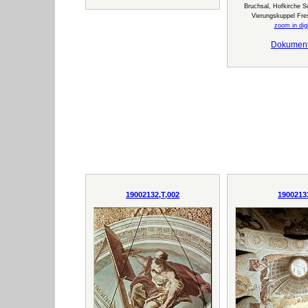
Bruchsal, Hofkirche S
Vierungskuppel Fre
zoom in digi
Dokumen
19002132,T,002
1900213