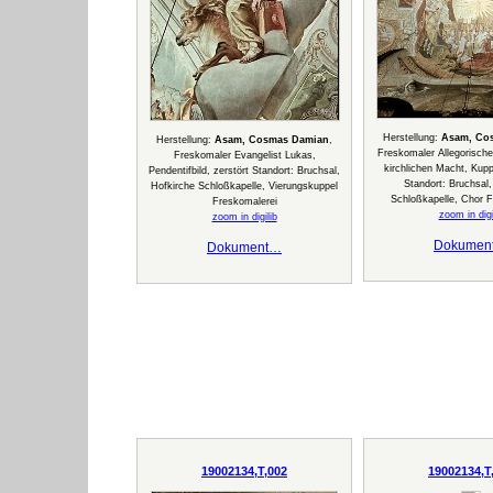
Herstellung:
Asam, Co
Herstellung:
Asam, Cosmas Damian
,
Freskomaler Allegorische
Freskomaler Evangelist Lukas,
kirchlichen Macht, Kuppe
Pendentifbild, zerstört Standort: Bruchsal,
Standort: Bruchsal,
Hofkirche Schloßkapelle, Vierungskuppel
Schloßkapelle, Chor F
Freskomalerei
zoom in digi
zoom in digilib
Dokumen
Dokument…
19002134,T,002
19002134,T