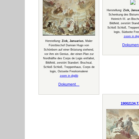
Herstellung:
Zick, Janua
Schenkung des Bistums
Heinrich III. an Bisch
Bildfeld, zerstört Stand
Schloß Schloß, Treppen
logis, Südseite Fre
zoom in digi
Herstellung:
Zick, Januarius
, Maler
Dokumen
Fürstbischof Damian Hugo von
Schönborn auf einer Brüstung stehend,
vor ihm ein Genius, der einen Plan zur
Nordhälfte des Corps de Logis entfaltet,
Bildfeld, zerstört Standort: Bruchsal,
Schloß Schloß, Treppenhaus, Corps de
logis, Ostseite Freskomalerei
zoom in digilib
Dokument…
19002134,T