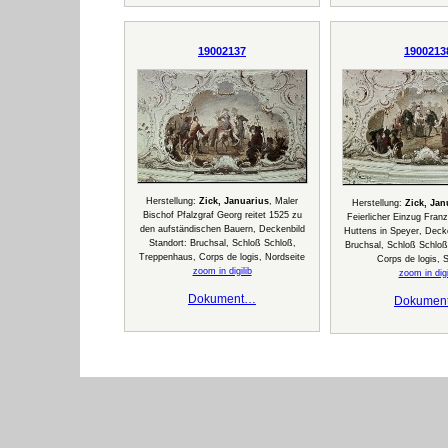
19002137
1900213
Herstellung:
Zick, Januarius
, Maler
Herstellung:
Zick, Jan
Bischof Pfalzgraf Georg reitet 1525 zu
Feierlicher Einzug Fran
den aufständischen Bauern, Deckenbild
Huttens in Speyer, Decke
Standort: Bruchsal, Schloß Schloß,
Bruchsal, Schloß Schlo
Treppenhaus, Corps de logis, Nordseite
Corps de logis, 
zoom in digilib
zoom in digi
Dokument…
Dokumen