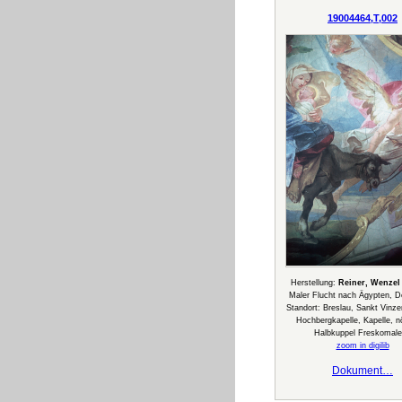
19004464,T,002
Herstellung:
Reiner, Wenzel
Maler Flucht nach Ägypten, D
Standort: Breslau, Sankt Vinze
Hochbergkapelle, Kapelle, n
Halbkuppel Freskomale
zoom in digilib
Dokument…