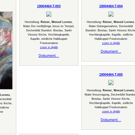
19004464,T,003
19004464,T,004
Herstellung:
Reiner, Wenzel Lorenz
,
Herstellung:
Reiner, Wenzel Lorenz
,
Maler Der zwölfjährige Jesus im Tempel,
Maler Gefangennahme, Deckenbild
Deckenbild Standort: Breslau, Sankt
Standort: Breslau, Sankt Vinzenz Kirch
Vinzenz Kirche, Hochbergkapelle,
Hochbergkapelle, Kapelle, südliche
Kapelle, nördliche Halbkuppel
Halbkuppel Freskomalerei
Freskomalerei
zoom in digilib
zoom in digilib
Dokument…
Dokument…
19004464,T,005
Herstellung:
Reiner, Wenzel Lorenz
,
Maler Kreuztragung, Deckenbild Standor
 Lorenz
,
Breslau, Sankt Vinzenz Kirche,
eckenbild
Hochbergkapelle, Kapelle, südliche
nz Kirche,
Halbkuppel Freskomalerei
ördliche
zoom in digilib
rei
Dokument…