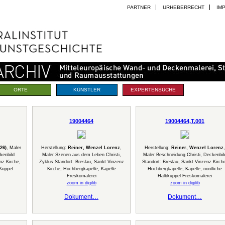
PARTNER
URHEBERRECHT
IM
ORTE
KÜNSTLER
EXPERTENSUCHE
19004464
19004464,T,001
26)
, Maler
Herstellung:
Reiner, Wenzel Lorenz
,
Herstellung:
Reiner, Wenzel Lorenz
,
kenbild
Maler Szenen aus dem Leben Christi,
Maler Beschneidung Christi, Deckenbil
nz Kirche,
Zyklus Standort: Breslau, Sankt Vinzenz
Standort: Breslau, Sankt Vinzenz Kirch
Kuppel
Kirche, Hochbergkapelle, Kapelle
Hochbergkapelle, Kapelle, nördliche
Freskomalerei
Halbkuppel Freskomalerei
zoom in digilib
zoom in digilib
Dokument…
Dokument…