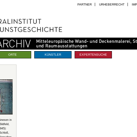
PARTNER
URHEBERRECHT
IM
ORTE
KÜNSTLER
EXPERTENSUCHE
inesen in
ildfeld,
1945):
Schloß,