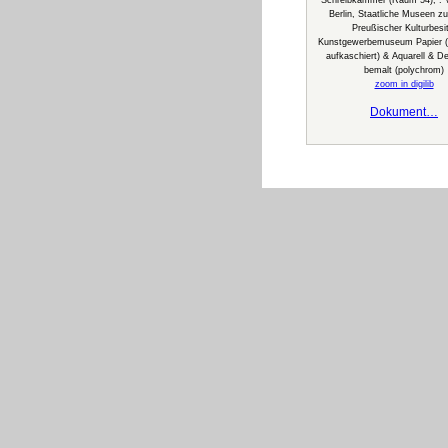
Schreibkammer (Raum 54), : V
Berlin, Staatliche Museen zu 
Preußischer Kulturbesi
Kunstgewerbemuseum Papier (
aufkaschiert) & Aquarell & D
bemalt (polychrom)
zoom in digilib
Dokument…