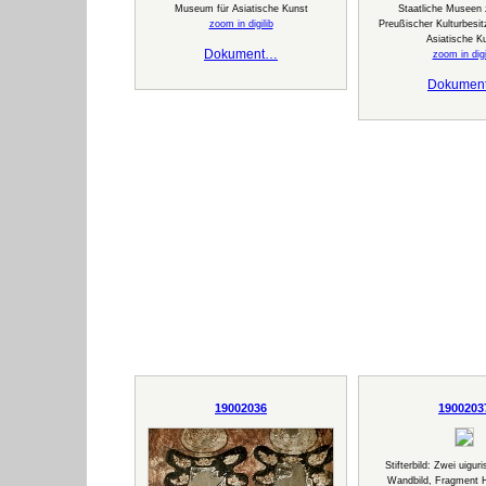
Museum für Asiatische Kunst
Staatliche Museen z
zoom in digilib
Preußischer Kulturbesi
Asiatische K
Dokument…
zoom in digi
Dokumen
19002036
1900203
Stifterbild: Zwei uigu
Wandbild, Fragment H