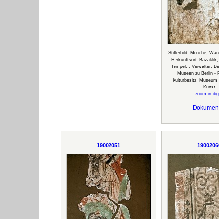
Stifterbild: Mönche, Wan
Herkunftsort: Bäzäklik
Tempel, : Verwalter: Ber
Museen zu Berlin - 
Kulturbesitz, Museum f
Kunst
zoom in digi
Dokumen
19002051
1900206