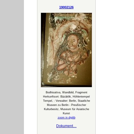
19002126
Bodhisattva, Wandbild, Fragment
Herkunftsort: Bäzäklik, Höhlentempel
Tempel, : Verwalter: Berlin, Staatliche
Museen zu Berlin - Preußischer
Kulturbesitz, Museum für Asiatische
Kunst
zoom in digilib
Dokument…