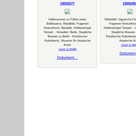
19002077
1900208
Höllenszenen zu Füßen eines
Stifterbild: Uigurische Fü
Bodhisattva, Wandbild, Fragment
Fragment Herkunftsor
Herkunftsort: Bäzäklik, Höhlentempel
Höhlentempel Tempel, : Ve
Tempel, : Verwalter: Berlin, Staatliche
Staatliche Museen z
Museen zu Berlin - Preußischer
Preußischer Kulturbesi
Kulturbesitz, Museum für Asiatische
Asiatische K
Kunst
zoom in digi
zoom in digilib
Dokumen
Dokument…