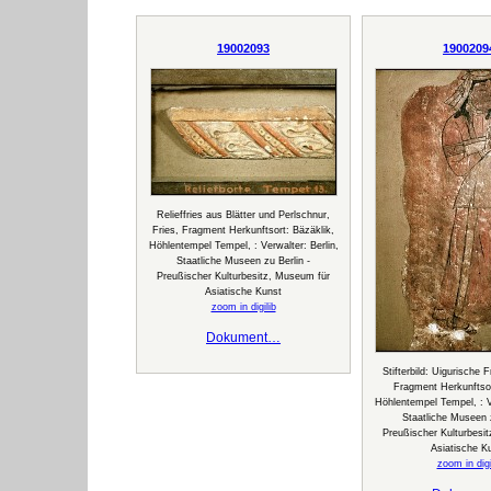
19002093
1900209
Relieffries aus Blätter und Perlschnur,
Fries, Fragment Herkunftsort: Bäzäklik,
Höhlentempel Tempel, : Verwalter: Berlin,
Staatliche Museen zu Berlin -
Preußischer Kulturbesitz, Museum für
Asiatische Kunst
zoom in digilib
Dokument…
Stifterbild: Uigurische 
Fragment Herkunftsor
Höhlentempel Tempel, : Ve
Staatliche Museen z
Preußischer Kulturbesi
Asiatische K
zoom in digi