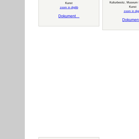
Kulturbesitz, Museum f
Kunst
Kunst
zoom in digilib
zoom in digi
Dokument…
Dokumen