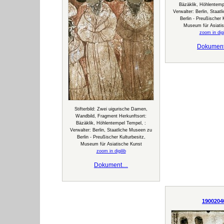
Bäzäklik, Höhlentemp
Verwalter: Berlin, Staat
Berlin - Preußischer 
Museum für Asiati
zoom in digi
Dokumen
Stifterbild: Zwei uigurische Damen,
Wandbild, Fragment Herkunftsort:
Bäzäklik, Höhlentempel Tempel, :
Verwalter: Berlin, Staatliche Museen zu
Berlin - Preußischer Kulturbesitz,
Museum für Asiatische Kunst
zoom in digilib
Dokument…
1900204