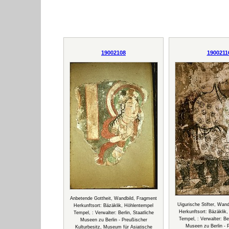
19002108
1900211
Anbetende Gottheit, Wandbild, Fragment
Uigurische Stifter, Wan
Herkunftsort: Bäzäklik, Höhlentempel
Herkunftsort: Bäzäklik
Tempel, : Verwalter: Berlin, Staatliche
Tempel, : Verwalter: Ber
Museen zu Berlin - Preußischer
Museen zu Berlin - 
Kulturbesitz, Museum für Asiatische