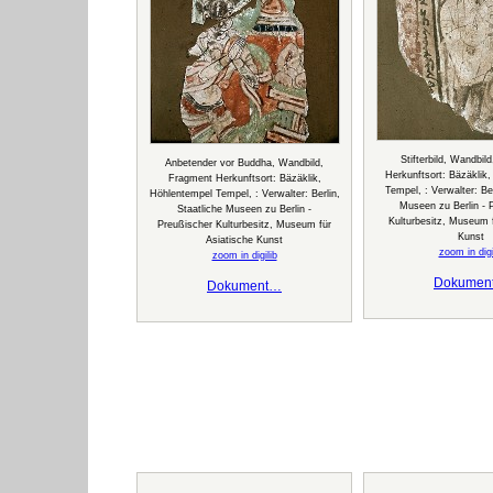
Stifterbild, Wandbil
Anbetender vor Buddha, Wandbild,
Herkunftsort: Bäzäklik
Fragment Herkunftsort: Bäzäklik,
Tempel, : Verwalter: Ber
Höhlentempel Tempel, : Verwalter: Berlin,
Museen zu Berlin - 
Staatliche Museen zu Berlin -
Kulturbesitz, Museum f
Preußischer Kulturbesitz, Museum für
Kunst
Asiatische Kunst
zoom in digi
zoom in digilib
Dokumen
Dokument…