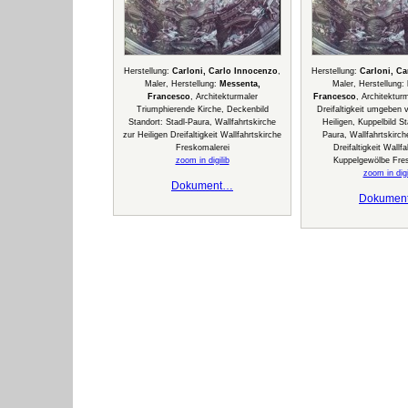
Herstellung:
Carloni, Carlo Innocenzo
,
Herstellung:
Carloni, C
Maler, Herstellung:
Messenta,
Maler, Herstellung:
Francesco
, Architekturmaler
Francesco
, Architekturm
Triumphierende Kirche, Deckenbild
Dreifaltigkeit umgeben 
Standort: Stadl-Paura, Wallfahrtskirche
Heiligen, Kuppelbild St
zur Heiligen Dreifaltigkeit Wallfahrtskirche
Paura, Wallfahrtskirch
Freskomalerei
Dreifaltigkeit Wallfa
zoom in digilib
Kuppelgewölbe Fre
zoom in digi
Dokument…
Dokumen