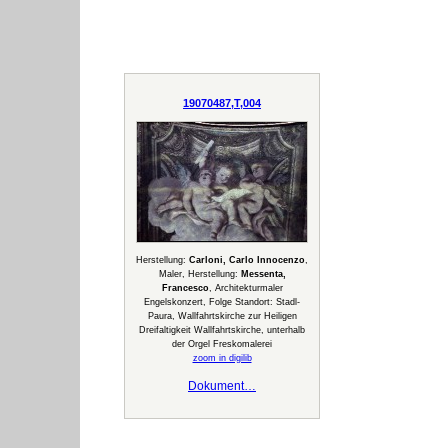
19070487,T,004
Herstellung:
Carloni, Carlo Innocenzo
,
Maler, Herstellung:
Messenta,
Francesco
, Architekturmaler
Engelskonzert, Folge Standort: Stadl-
Paura, Wallfahrtskirche zur Heiligen
Dreifaltigkeit Wallfahrtskirche, unterhalb
der Orgel Freskomalerei
zoom in digilib
Dokument…