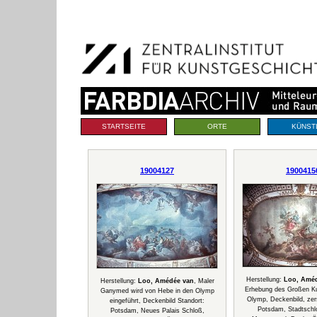
Benutzerspezifische
Direkt
Werkzeuge
zum
Inhalt
|
Direkt
zur
Navigation
Sektionen
STARTSEITE
ORTE
KÜNST
19004127
1900415
Herstellung:
Loo, Améd
Herstellung:
Loo, Amédée van
, Maler
Erhebung des Großen Ku
Ganymed wird von Hebe in den Olymp
Olymp, Deckenbild, zers
eingeführt, Deckenbild Standort:
Potsdam, Stadtschl
Potsdam, Neues Palais Schloß,