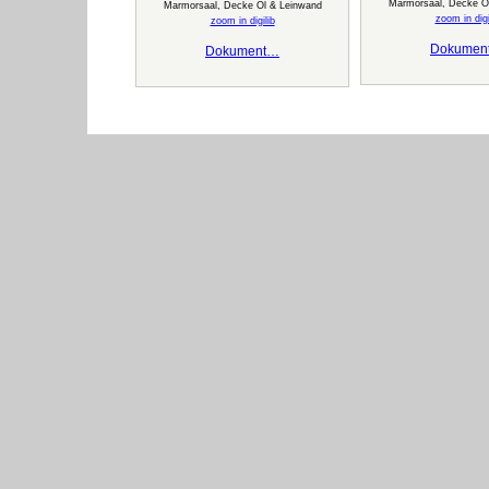
Marmorsaal, Decke Ö
Marmorsaal, Decke Öl & Leinwand
zoom in digi
zoom in digilib
Dokumen
Dokument…