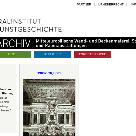
PARTNER
URHEBERRECHT
IM
ORTE
KÜNSTLER
EXPERTENSUCHE
19002526,T,001
hristian
t:
Richter,
eister
 Schloß
ellung:
, Herzog)