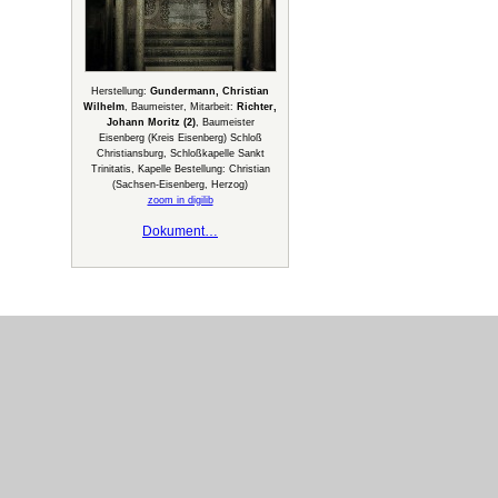
Herstellung:
Gundermann, Christian
Wilhelm
, Baumeister, Mitarbeit:
Richter,
Johann Moritz (2)
, Baumeister
Eisenberg (Kreis Eisenberg) Schloß
Christiansburg, Schloßkapelle Sankt
Trinitatis, Kapelle Bestellung: Christian
(Sachsen-Eisenberg, Herzog)
zoom in digilib
Dokument…