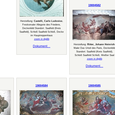
19004582
Herstellung:
Castelli, Carlo Ludovico
,
Freskomaler Allegorie des Friedens,
Deckenbild Standort: Saalfeld (Kreis
Saalfeld), Schloß Saalfeld Schloß, Decke
im Hauptreppenhaus
zoom in digilib
Herstellung:
Ritter, Johann Heinrich
Dokument…
Maler Das Urteil des Paris, Deckenbil
Standort: Saalfeld (Kreis Saalfeld),
Schloß Saalfeld Schloß, Weißer Saal
zoom in digilib
Dokument…
19004584
19004585