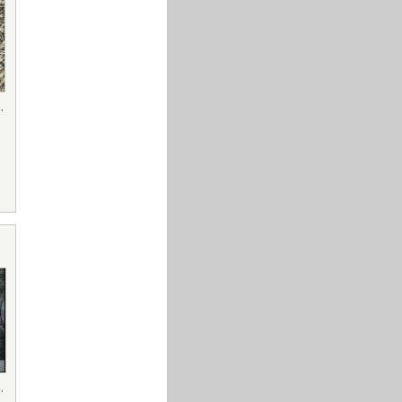
o
,
o
,