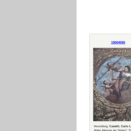
19004595
Herstellung:
Castelli, Carlo 
Maler Allegorie der Stärke?, 