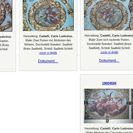
Herstellung:
Castelli, Carlo Ludovic
Herstellung:
Castelli, Carlo Ludovico
,
Ludovico
,
Maler Zwei sich raufende Putten,
Maler Zwei Putten mit Attributen des
Jupiter,
Deckenbild Standort: Saalfeld (Kreis
Winters, Deckenbild Standort: Saalfeld
d (Kreis
Saalfeld), Schloß Saalfeld Schloß
(Kreis Saalfeld), Schloß Saalfeld Schloß
 Schloß
zoom in digilib
zoom in digilib
Dokument…
Dokument…
19004594
Herstellung:
Castelli, Carlo Ludovic
Maler Allegorie der Concordia und der