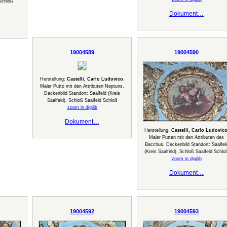
 Schloß
Dokument…
19004589
19004590
Herstellung:
Castelli, Carlo Ludovico
,
Maler Putto mit den Attributen Neptuns,
Deckenbild Standort: Saalfeld (Kreis
Saalfeld), Schloß Saalfeld Schloß
zoom in digilib
Dokument…
Herstellung:
Castelli, Carlo Ludovic
Maler Putten mit den Attributen des
Bacchus, Deckenbild Standort: Saalfel
(Kreis Saalfeld), Schloß Saalfeld Schlo
zoom in digilib
Dokument…
19004592
19004593