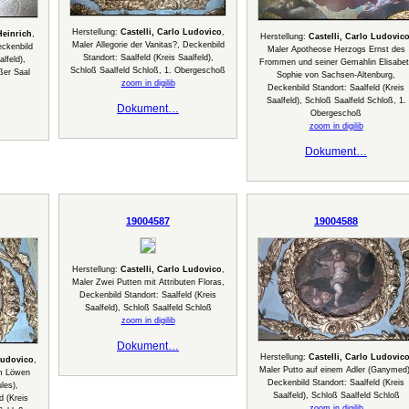
Herstellung:
Castelli, Carlo Ludovico
,
Heinrich
,
Herstellung:
Castelli, Carlo Ludovic
Maler Allegorie der Vanitas?, Deckenbild
eckenbild
Maler Apotheose Herzogs Ernst des
Standort: Saalfeld (Kreis Saalfeld),
lfeld),
Frommen und seiner Gemahlin Elisabet
Schloß Saalfeld Schloß, 1. Obergeschoß
ßer Saal
Sophie von Sachsen-Altenburg,
zoom in digilib
Deckenbild Standort: Saalfeld (Kreis
Saalfeld), Schloß Saalfeld Schloß, 1.
Dokument…
Obergeschoß
zoom in digilib
Dokument…
19004587
19004588
Herstellung:
Castelli, Carlo Ludovico
,
Maler Zwei Putten mit Attributen Floras,
Deckenbild Standort: Saalfeld (Kreis
Saalfeld), Schloß Saalfeld Schloß
zoom in digilib
Dokument…
Herstellung:
Castelli, Carlo Ludovic
Ludovico
,
Maler Putto auf einem Adler (Ganymed)
em Löwen
Deckenbild Standort: Saalfeld (Kreis
les),
Saalfeld), Schloß Saalfeld Schloß
d (Kreis
zoom in digilib