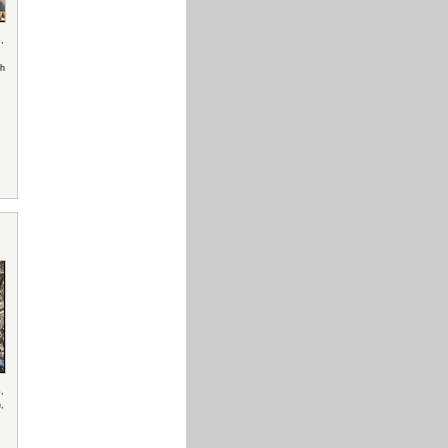
o
,
h
o
,
,