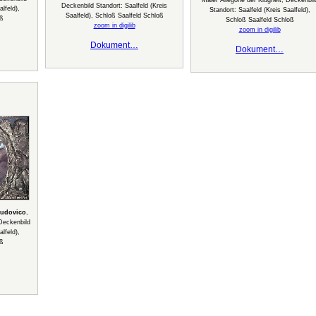
Maler Allegorie der Klugheit, Deckenbil
Deckenbild Standort: Saalfeld (Kreis
lfeld),
Standort: Saalfeld (Kreis Saalfeld),
Saalfeld), Schloß Saalfeld Schloß
oß
Schloß Saalfeld Schloß
zoom in digilib
zoom in digilib
Dokument…
Dokument…
Ludovico
,
 Deckenbild
lfeld),
oß