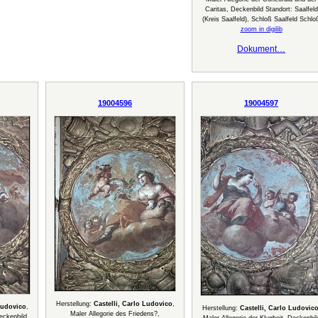
Caritas, Deckenbild Standort: Saalfeld
(Kreis Saalfeld), Schloß Saalfeld Schlo
zoom in digilib
Dokument…
19004596
19004597
Herstellung:
Castelli, Carlo Ludovico
,
Ludovico
,
Herstellung:
Castelli, Carlo Ludovic
Maler Allegorie des Friedens?,
Deckenbild