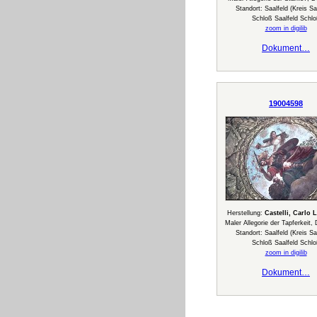
Standort: Saalfeld (Kreis Saa
Schloß Saalfeld Schl
zoom in digilib
Dokument…
19004598
Herstellung:
Castelli, Carlo 
Maler Allegorie der Tapferkeit,
Standort: Saalfeld (Kreis Saa
Schloß Saalfeld Schl
zoom in digilib
Dokument…