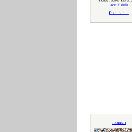
Saalfeld), Schloß Saalfeld
zoom in digilib
Dokument…
19004591