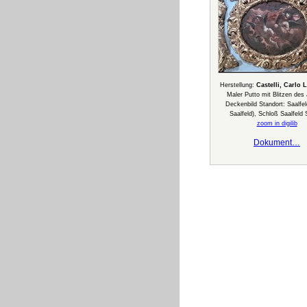
Herstellung:
Castelli, Carlo 
Maler Putto mit Blitzen des 
Deckenbild Standort: Saalfel
Saalfeld), Schloß Saalfeld
zoom in digilib
Dokument…