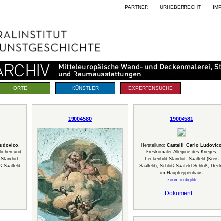
PARTNER
URHEBERRECHT
IM
ORTE
KÜNSTLER
EXPERTENSUCHE
19004580
19004581
Ludovico
,
Herstellung:
Castelli, Carlo Ludovic
tlichen und
Freskomaler Allegorie des Krieges,
 Standort:
Deckenbild Standort: Saalfeld (Kreis
oß Saalfeld
Saalfeld), Schloß Saalfeld Schloß, Dec
im Hauptreppenhaus
zoom in digilib
Dokument…