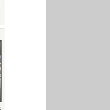
ß
o
,