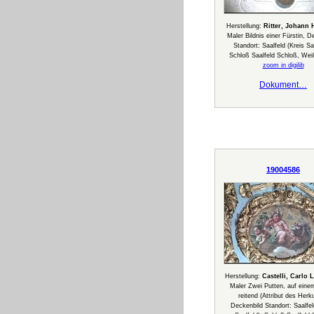
Herstellung:
Ritter, Johann 
Maler Bildnis einer Fürstin, D
Standort: Saalfeld (Kreis Saa
Schloß Saalfeld Schloß, Wei
zoom in digilib
Dokument…
19004586
Herstellung:
Castelli, Carlo 
Maler Zwei Putten, auf ein
reitend (Attribut des Herku
Deckenbild Standort: Saalfel