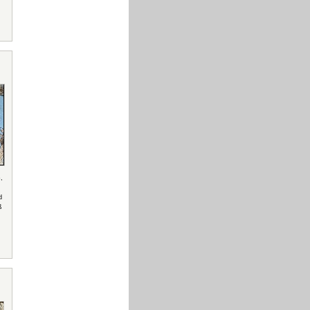
o
,
d
ß