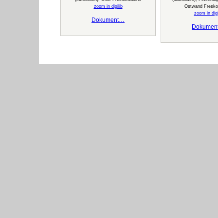
zoom in digilib
Ostwand Fresko
zoom in digi
Dokument…
Dokumen