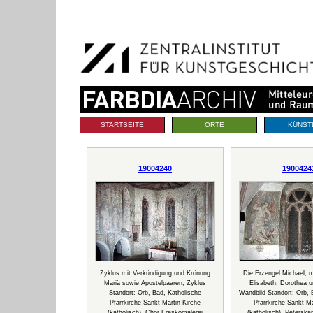
Benutzerspezifische
Direkt
Werkzeuge
zum
Inhalt
|
Direkt
zur
Navigation
Sektionen
STARTSEITE
ORTE
KÜNST
19004240
1900424
Zyklus mit Verkündigung und Krönung
Die Erzengel Michael, m
Mariä sowie Apostelpaaren, Zyklus
Elisabeth, Dorothea u
Standort: Orb, Bad, Katholische
Wandbild Standort: Orb, 
Pfarrkirche Sankt Martin Kirche
Pfarrkirche Sankt Ma
(katholisch), Chor Freskomalerei
(katholisch), Peterskap