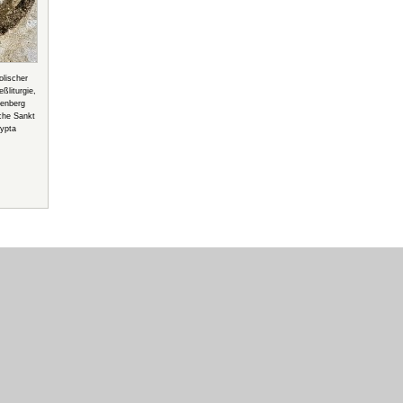
lischer
ßliturgie,
uenberg
rche Sankt
rypta