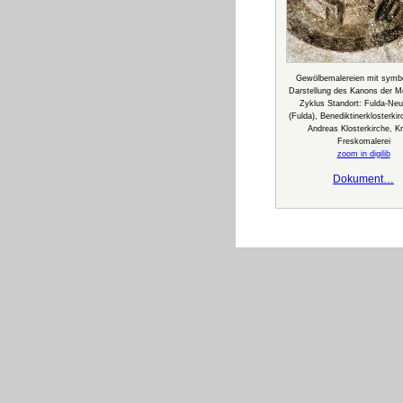
Gewölbemalereien mit symbo
Darstellung des Kanons der Me
Zyklus Standort: Fulda-Ne
(Fulda), Benediktinerklosterki
Andreas Klosterkirche, K
Freskomalerei
zoom in digilib
Dokument…