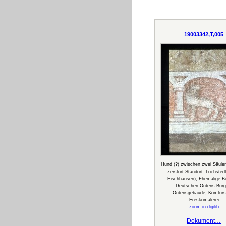
19003342,T,005
Hund (?) zwischen zwei Säulen,
zerstört Standort: Lochstedt
Fischhausen), Ehemalige B
Deutschen Ordens Burg
Ordensgebäude, Komturs
Freskomalerei
zoom in digilib
Dokument…