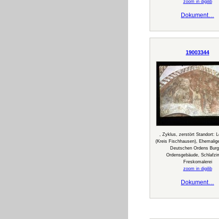
zoom in digilib
Dokument…
19003344
, Zyklus, zerstört Standort: 
(Kreis Fischhausen), Ehemalig
Deutschen Ordens Burg
Ordensgebäude, Schlafz
Freskomalerei
zoom in digilib
Dokument…