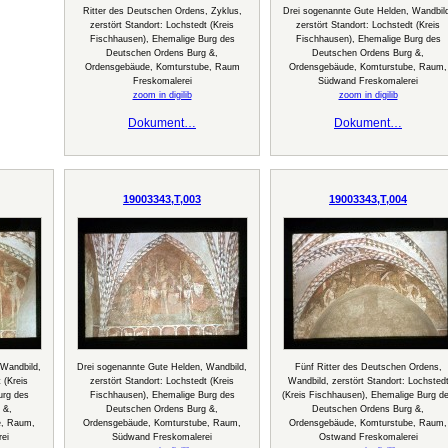
Ritter des Deutschen Ordens, Zyklus,
Drei sogenannte Gute Helden, Wandbil
zerstört Standort: Lochstedt (Kreis
zerstört Standort: Lochstedt (Kreis
Fischhausen), Ehemalige Burg des
Fischhausen), Ehemalige Burg des
Deutschen Ordens Burg &,
Deutschen Ordens Burg &,
Ordensgebäude, Komturstube, Raum
Ordensgebäude, Komturstube, Raum,
Freskomalerei
Südwand Freskomalerei
zoom in digilib
zoom in digilib
Dokument…
Dokument…
19003343,T,003
19003343,T,004
 Wandbild,
Drei sogenannte Gute Helden, Wandbild,
Fünf Ritter des Deutschen Ordens,
 (Kreis
zerstört Standort: Lochstedt (Kreis
Wandbild, zerstört Standort: Lochsted
urg des
Fischhausen), Ehemalige Burg des
(Kreis Fischhausen), Ehemalige Burg d
 &,
Deutschen Ordens Burg &,
Deutschen Ordens Burg &,
e, Raum,
Ordensgebäude, Komturstube, Raum,
Ordensgebäude, Komturstube, Raum,
ei
Südwand Freskomalerei
Ostwand Freskomalerei