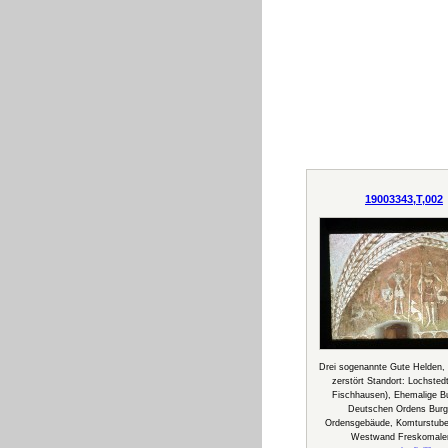
19003343,T,002
Drei sogenannte Gute Helden,
zerstört Standort: Lochstedt
Fischhausen), Ehemalige B
Deutschen Ordens Burg
Ordensgebäude, Komturstub
Westwand Freskomaler