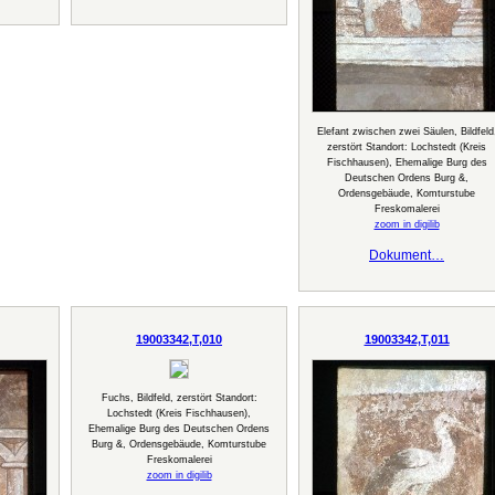
Elefant zwischen zwei Säulen, Bildfeld
zerstört Standort: Lochstedt (Kreis
Fischhausen), Ehemalige Burg des
Deutschen Ordens Burg &,
Ordensgebäude, Komturstube
Freskomalerei
zoom in digilib
Dokument…
19003342,T,010
19003342,T,011
Fuchs, Bildfeld, zerstört Standort:
Lochstedt (Kreis Fischhausen),
Ehemalige Burg des Deutschen Ordens
Burg &, Ordensgebäude, Komturstube
Freskomalerei
zoom in digilib