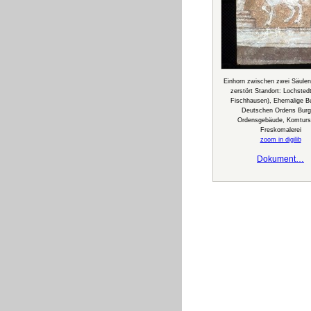
Einhorn zwischen zwei Säulen,
zerstört Standort: Lochstedt
Fischhausen), Ehemalige B
Deutschen Ordens Burg
Ordensgebäude, Komturs
Freskomalerei
zoom in digilib
Dokument…