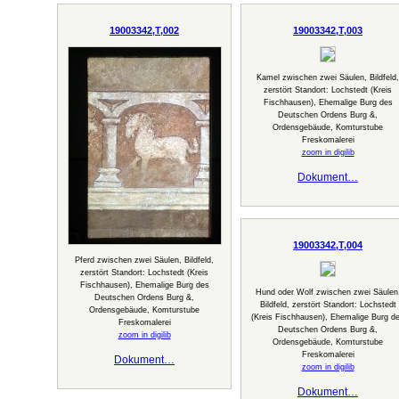
19003342,T,002
19003342,T,003
Kamel zwischen zwei Säulen, Bildfeld,
zerstört Standort: Lochstedt (Kreis
Fischhausen), Ehemalige Burg des
Deutschen Ordens Burg &,
Ordensgebäude, Komturstube
Freskomalerei
zoom in digilib
Dokument…
19003342,T,004
Pferd zwischen zwei Säulen, Bildfeld,
zerstört Standort: Lochstedt (Kreis
Fischhausen), Ehemalige Burg des
Hund oder Wolf zwischen zwei Säulen
Deutschen Ordens Burg &,
Bildfeld, zerstört Standort: Lochstedt
Ordensgebäude, Komturstube
(Kreis Fischhausen), Ehemalige Burg d
Freskomalerei
Deutschen Ordens Burg &,
zoom in digilib
Ordensgebäude, Komturstube
Freskomalerei
Dokument…
zoom in digilib
Dokument…