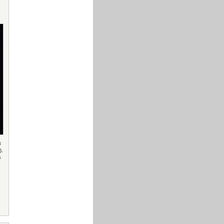
t
),
s