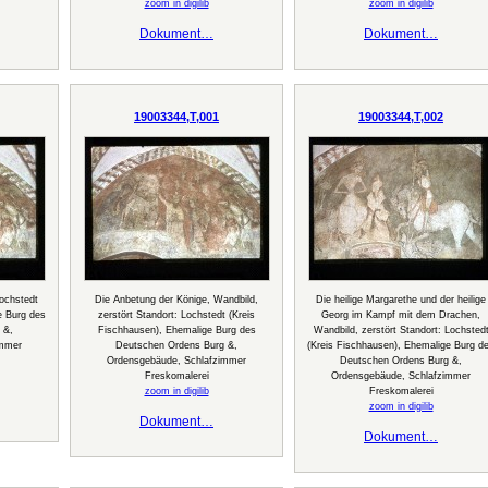
zoom in digilib
zoom in digilib
Dokument…
Dokument…
19003344,T,001
19003344,T,002
Lochstedt
Die Anbetung der Könige, Wandbild,
Die heilige Margarethe und der heilige
e Burg des
zerstört Standort: Lochstedt (Kreis
Georg im Kampf mit dem Drachen,
 &,
Fischhausen), Ehemalige Burg des
Wandbild, zerstört Standort: Lochsted
immer
Deutschen Ordens Burg &,
(Kreis Fischhausen), Ehemalige Burg d
Ordensgebäude, Schlafzimmer
Deutschen Ordens Burg &,
Freskomalerei
Ordensgebäude, Schlafzimmer
zoom in digilib
Freskomalerei
zoom in digilib
Dokument…
Dokument…