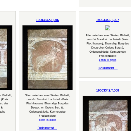
19003342,T,006
19003342,T,007
Affe zwischen zwei Säulen, Bildfeld,
zerstört Standort: Lochstedt (Kreis
Fischhausen), Ehemalige Burg des
Deutschen Ordens Burg &,
Ordensgebäude, Komturstube
Freskomalerei
zoom in digilib
Dokument…
19003342,T,008
 Bildfeld,
Stier zwischen zwei Säulen, Bildfeld,
 (Kreis
zerstört Standort: Lochstedt (Kreis
urg des
Fischhausen), Ehemalige Burg des
 &,
Deutschen Ordens Burg &,
tube
Ordensgebäude, Komturstube
Freskomalerei
zoom in digilib
Dokument…