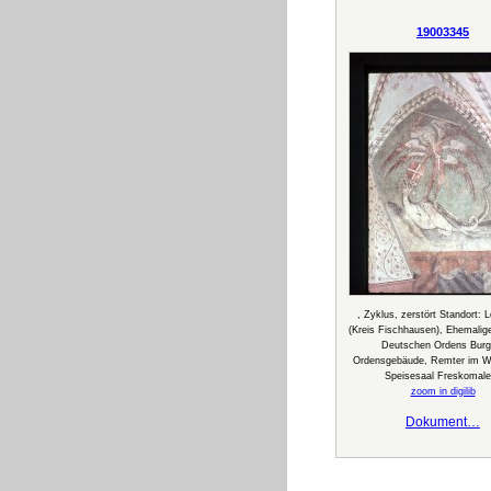
19003345
, Zyklus, zerstört Standort: 
(Kreis Fischhausen), Ehemalig
Deutschen Ordens Burg
Ordensgebäude, Remter im We
Speisesaal Freskomale
zoom in digilib
Dokument…