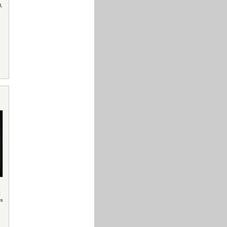
d,
t
es