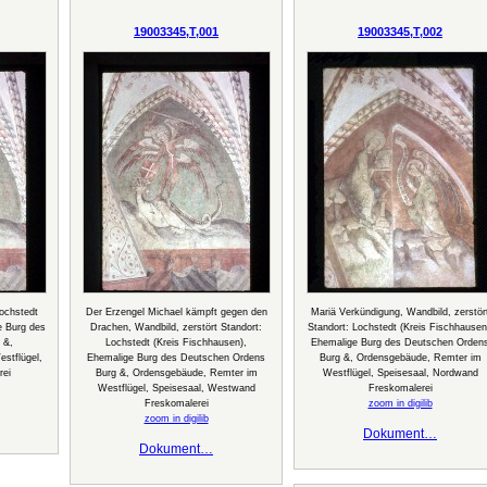
19003345,T,001
19003345,T,002
Lochstedt
Der Erzengel Michael kämpft gegen den
Mariä Verkündigung, Wandbild, zerstör
e Burg des
Drachen, Wandbild, zerstört Standort:
Standort: Lochstedt (Kreis Fischhausen
 &,
Lochstedt (Kreis Fischhausen),
Ehemalige Burg des Deutschen Orden
stflügel,
Ehemalige Burg des Deutschen Ordens
Burg &, Ordensgebäude, Remter im
rei
Burg &, Ordensgebäude, Remter im
Westflügel, Speisesaal, Nordwand
Westflügel, Speisesaal, Westwand
Freskomalerei
Freskomalerei
zoom in digilib
zoom in digilib
Dokument…
Dokument…