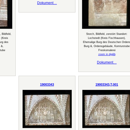
Dokument…
 Bildfeld,
Storch, Bildfeld, zerstört Standort:
 (Kreis
Lochstedt (Kreis Fischhausen),
urg des
Ehemalige Burg des Deutschen Orden
 &,
Burg &, Ordensgebäude, Komturstube
tube
Freskomalerei
zoom in digilib
Dokument…
19003343
19003343,T,001