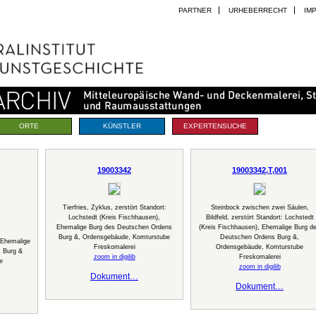
PARTNER
URHEBERRECHT
IM
ORTE
KÜNSTLER
EXPERTENSUCHE
19003342
19003342,T,001
Tierfries, Zyklus, zerstört Standort:
Steinbock zwischen zwei Säulen,
Lochstedt (Kreis Fischhausen),
Bildfeld, zerstört Standort: Lochstedt
Ehemalige Burg des Deutschen Ordens
(Kreis Fischhausen), Ehemalige Burg d
Burg &, Ordensgebäude, Komturstube
Deutschen Ordens Burg &,
 Ehemalige
Freskomalerei
Ordensgebäude, Komturstube
 Burg &
zoom in digilib
Freskomalerei
e
zoom in digilib
Dokument…
Dokument…