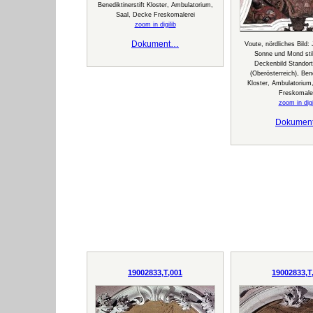
Benediktinerstift Kloster, Ambulatorium,
Saal, Decke Freskomalerei
zoom in digilib
Dokument…
Voute, nördliches Bild:
Sonne und Mond stil
Deckenbild Standor
(Oberösterreich), Bene
Kloster, Ambulatorium
Freskomale
zoom in digi
Dokumen
19002833,T,001
19002833,T