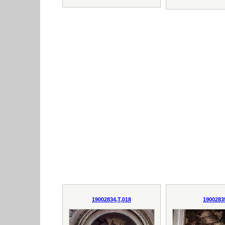
19002834,T,018
1900283