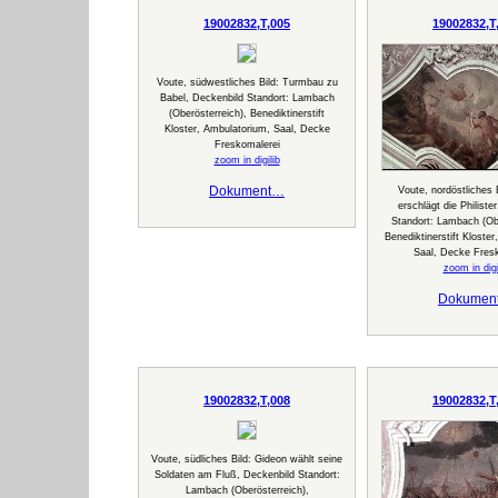
19002832,T,005
19002832,T
Voute, südwestliches Bild: Turmbau zu
Babel, Deckenbild Standort: Lambach
(Oberösterreich), Benediktinerstift
Kloster, Ambulatorium, Saal, Decke
Freskomalerei
zoom in digilib
Dokument…
Voute, nordöstliches 
erschlägt die Philiste
Standort: Lambach (Obe
Benediktinerstift Kloste
Saal, Decke Fres
zoom in digi
Dokumen
19002832,T,008
19002832,T
Voute, südliches Bild: Gideon wählt seine
Soldaten am Fluß, Deckenbild Standort:
Lambach (Oberösterreich),