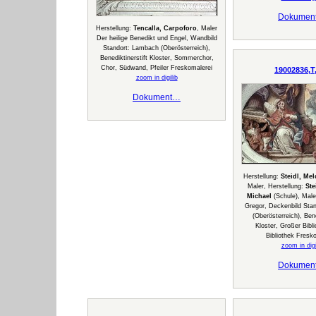
Dokumen
Herstellung:
Tencalla, Carpoforo
, Maler
Der heilige Benedikt und Engel, Wandbild
Standort: Lambach (Oberösterreich),
Benediktinerstift Kloster, Sommerchor,
Chor, Südwand, Pfeiler Freskomalerei
19002836,T
zoom in digilib
Dokument…
Herstellung:
Steidl, Me
Maler, Herstellung:
Ste
Michael
(Schule), Male
Gregor, Deckenbild Sta
(Oberösterreich), Bene
Kloster, Großer Bibl
Bibliothek Fresk
zoom in digi
Dokumen