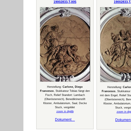
19002833,T,005
19002833,T
Herstellung:
Carlone, Diego
Herstellung:
Carlo
Francesco
, Stukkateur Tobias fängt den
Francesco
, Stukkateu
Fisch, Relief Standort: Lambach
mit dem Engel, Relief St
(Oberösterreich), Benediktinerstift
(Oberösterreich), Bene
Kloster, Ambulatorium, Saal, Decke
Kloster, Ambulatorium
Stuck, vergoldet
Stuck, vergo
zoom in digilib
zoom in digi
Dokument…
Dokumen