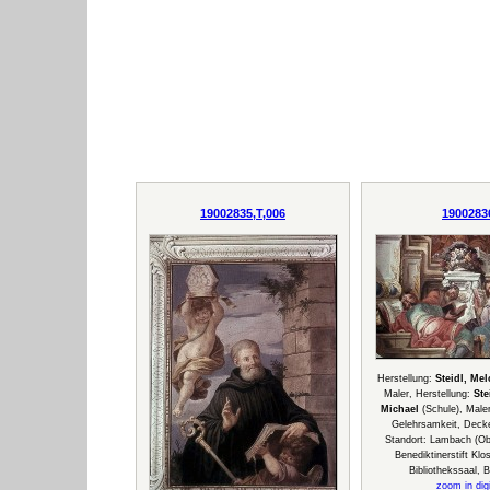
19002835,T,006
1900283
Herstellung:
Steidl, Me
Maler, Herstellung:
Ste
Michael
(Schule), Maler
Gelehrsamkeit, Deck
Standort: Lambach (Obe
Benediktinerstift Klo
Bibliothekssaal, B
zoom in digi