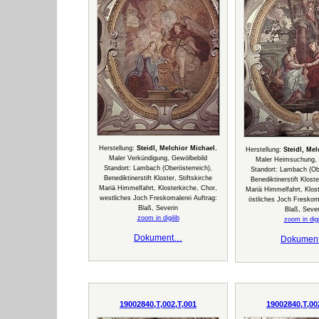
Herstellung:
Steidl, Melchior Michael
,
Herstellung:
Steidl, Me
Maler Verkündigung, Gewölbebild
Maler Heimsuchung, 
Standort: Lambach (Oberösterreich),
Standort: Lambach (Obe
Benediktinerstift Kloster, Stiftskirche
Benediktinerstift Kloste
Mariä Himmelfahrt, Klosterkirche, Chor,
Mariä Himmelfahrt, Klost
westliches Joch Freskomalerei Auftrag:
östliches Joch Freskoma
Blaß, Severin
Blaß, Sever
zoom in digilib
zoom in digi
Dokument…
Dokumen
19002840,T,002,T,001
19002840,T,00