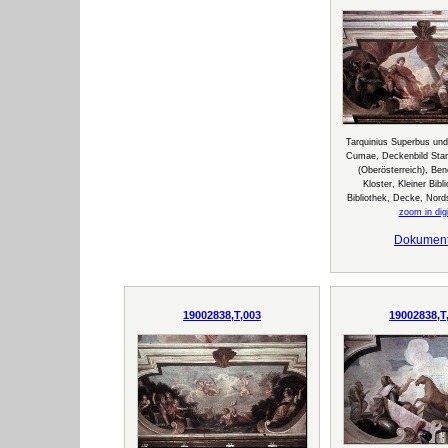
Tarquinius Superbus und 
Cumae, Deckenbild Sta
(Oberösterreich), Bene
Kloster, Kleiner Bibl
Bibliothek, Decke, Nord
zoom in digi
Dokumen
19002838,T,003
19002838,T