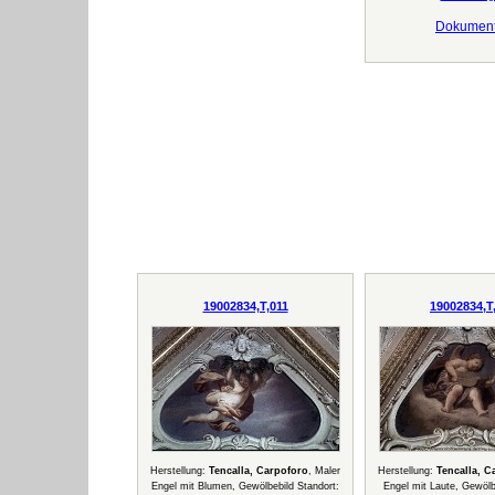
Dokumen
19002834,T,011
19002834,T
Herstellung:
Tencalla, Carpoforo
, Maler
Herstellung:
Tencalla, C
Engel mit Blumen, Gewölbebild Standort:
Engel mit Laute, Gewölb