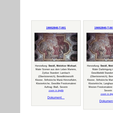
19002840,T,001
19002840,T,00
Herstellung:
Steidl, Melchior Michael
,
Herstellung:
Steidl, Me
Maler Szenen aus dem Leben Mariens,
Maler Darbringung 
Zyklus Standort: Lambach
Gewölbebild Stando
(Oberösterreich), Benediktinerstift
(Oberösterreich), Bene
Kloster, Stiftskirche Mariä Himmelfahrt,
Kloster, Stiftskirche Ma
Klosterkirche, Gewölbe Freskomalerei
Klosterkirche, Langhau
Auftrag: Blaß, Severin
Westen Freskomalerei A
zoom in digilib
Severin
zoom in digi
Dokument…
Dokumen