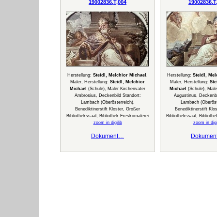
19002836,T,004
19002836,T
Herstellung:
Steidl, Melchior Michael
,
Herstellung:
Steidl, Me
Maler, Herstellung:
Steidl, Melchior
Maler, Herstellung:
Ste
Michael
(Schule), Maler Kirchenvater
Michael
(Schule), Male
Ambrosius, Deckenbild Standort:
Augustinus, Deckenbi
Lambach (Oberösterreich),
Lambach (Oberöste
Benediktinerstift Kloster, Großer
Benediktinerstift Klo
Bibliothekssaal, Bibliothek Freskomalerei
Bibliothekssaal, Biblioth
zoom in digilib
zoom in digi
Dokument…
Dokumen