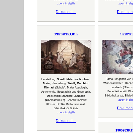
zoom in digilib
zoom in digi
Dokument…
Dokumen
19002836,T,015
1900283
Fama, umgeben von Al
Herstellung:
Steidl, Melchior Michael
,
Wissenschaften, Decken
Maler, Herstellung:
Steidl, Melchior
Lambach (Oberöste
Michael
(Schule), Maler Astrologia,
Benediktinerstift Klos
Astronomia, Geographia und Geometria,
Bibliothekssaal, Biblio
Deckenbild Standort: Lambach
zoom in digi
(Oberösterreich), Benediktinerstift
Kloster, Großer Bibliothekssaal,
Dokumen
Bibliothek Öl & Putz
zoom in digilib
Dokument…
19002838,T