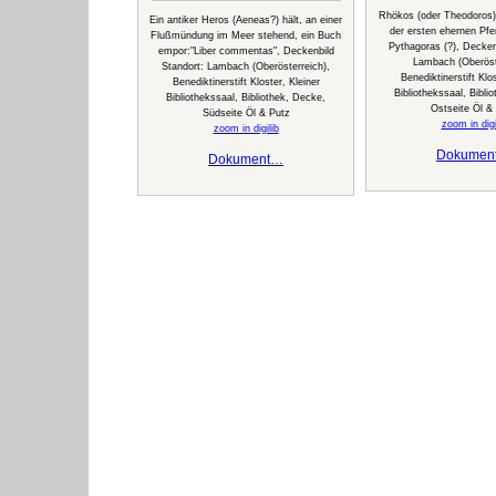
Rhökos (oder Theodoros
Ein antiker Heros (Aeneas?) hält, an einer
der ersten ehernen Pfe
Flußmündung im Meer stehend, ein Buch
Pythagoras (?), Decken
empor:"Liber commentas", Deckenbild
Lambach (Oberöste
Standort: Lambach (Oberösterreich),
Benediktinerstift Klos
Benediktinerstift Kloster, Kleiner
Bibliothekssaal, Bibli
Bibliothekssaal, Bibliothek, Decke,
Ostseite Öl &
Südseite Öl & Putz
zoom in digi
zoom in digilib
Dokumen
Dokument…