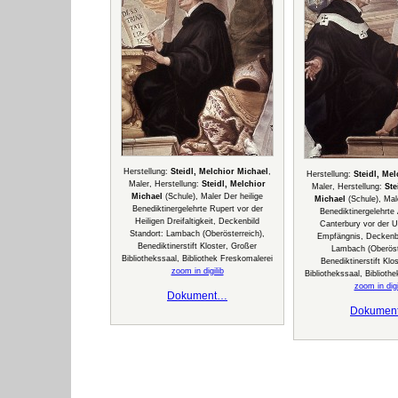
Herstellung:
Steidl, Melchior Michael
,
Herstellung:
Steidl, Me
Maler, Herstellung:
Steidl, Melchior
Maler, Herstellung:
Ste
Michael
(Schule), Maler Der heilige
Michael
(Schule), Male
Benediktinergelehrte Rupert vor der
Benediktinergelehrte
Heiligen Dreifaltigkeit, Deckenbild
Canterbury vor der U
Standort: Lambach (Oberösterreich),
Empfängnis, Deckenbi
Benediktinerstift Kloster, Großer
Lambach (Oberöste
Bibliothekssaal, Bibliothek Freskomalerei
Benediktinerstift Klo
zoom in digilib
Bibliothekssaal, Biblioth
zoom in digi
Dokument…
Dokumen