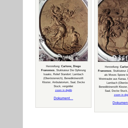
Herstellung:
Carlone, Diego
Herstellung:
Carlo
Francesco
, Stukkateur Die Opferung
Francesco
, Stukkateur 
Isaaks, Relief Standort: Lambach
als Moses Spione br
(Oberösterreich), Benediktinerstift
Weintraube aus Kanaa, R
Kloster, Ambulatorium, Saal, Decke
Lambach (Oberöste
Stuck, vergoldet
Benediktinerstift Kloste
zoom in digilib
Saal, Decke Stuck,
zoom in digi
Dokument…
Dokumen