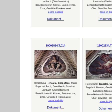
Lambach (Oberösterreich),
Lambach (Oberöste
Benediktinerstift Kloster, Sommerchor,
Benediktinerstift Klost
Chor, Gewölbe Freskomalerei
Chor, Gewölbe Fre
zoom in digilib
zoom in digi
Dokument…
Dokumen
19002834,T,014
19002834,T
Herstellung:
Tencalla, Carpoforo
, Maler
Herstellung:
Tencalla, C
Engel mit Buch, Gewölbebild Standort:
Engel mit Blumen, Gewölb
Lambach (Oberösterreich),
Lambach (Oberöste
Benediktinerstift Kloster, Sommerchor,
Benediktinerstift Klost
Chor, Gewölbe Freskomalerei
Chor, Gewölbe Fre
zoom in digilib
zoom in digi
Dokument…
Dokumen