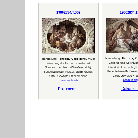
19002834,T,002
19002834,T
Herstellung:
Tencalla, C
Herstellung:
Tencalla, Carpoforo
, Maler
Christus und Gottvater
Anbetung der Hirten, Gewölbebild
Standort: Lambach (Obe
Standort: Lambach (Oberösterreich),
Benediktinerstift Klost
Benediktinerstift Kloster, Sommerchor,
Chor, Gewölbe Fre
Chor, Gewölbe Freskomalerei
zoom in digi
zoom in digilib
Dokumen
Dokument…