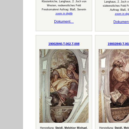
Klosterkirche, Langhaus, 2. Joch von
Langhaus, 2. Joch 
Westen, nodwestliches Feld
südwestliches Feld F
Freskomalerei Auftrag: Blaß, Severin
Auftrag: Blaß, 
zoom in digilib
zoom in digi
Dokument…
Dokumen
19002840,T,002,T,008
19002840,T,00
Herstellung:
Steidl, Melchior Michael
,
Herstellung:
Steidl, Me