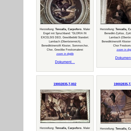
Herstellung:
Tencalla, Carpoforo
, Maler
Herstellung:
Tencalla, C
Engel mit Spruchband: "GLORIA IN
Benedikt-Zyklus, Zykl
EXCELSIS DEO, Gewölbebild Standort:
Lambach (Oberöste
Lambach (Oberösterreich),
Benediktinerstift Klost
Benediktinerstift Kloster, Sommerchor,
Chor Freskoma
Chor, Gewölbe Freskomalerei
zoom in digi
zoom in digilib
Dokumen
Dokument…
19002835,T,002
19002835,T
Herstellung:
Tencalla, Carpoforo
, Maler
Herstellung:
Tencalla, C