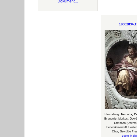
Dokument…
19002834,T
Herstellung:
Tencalla, C
Evangelist Markus, Gewöl
Lambach (Oberöste
Benediktinerstift Klost
Chor, Gewölbe Fre
zoom in digi