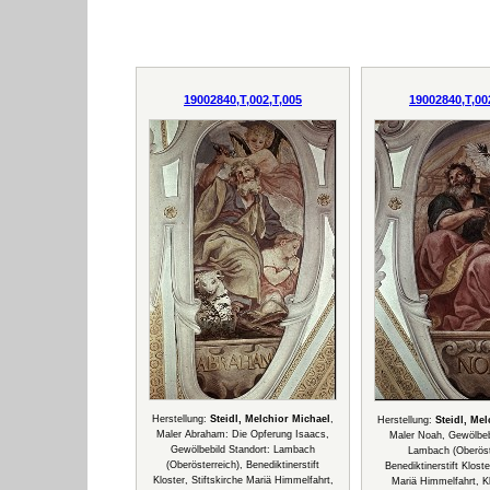
19002840,T,002,T,005
19002840,T,00
Herstellung:
Steidl, Melchior Michael
,
Herstellung:
Steidl, Me
Maler Abraham: Die Opferung Isaacs,
Maler Noah, Gewölbebi
Gewölbebild Standort: Lambach
Lambach (Oberöste
(Oberösterreich), Benediktinerstift
Benediktinerstift Kloste
Kloster, Stiftskirche Mariä Himmelfahrt,
Mariä Himmelfahrt, Kl