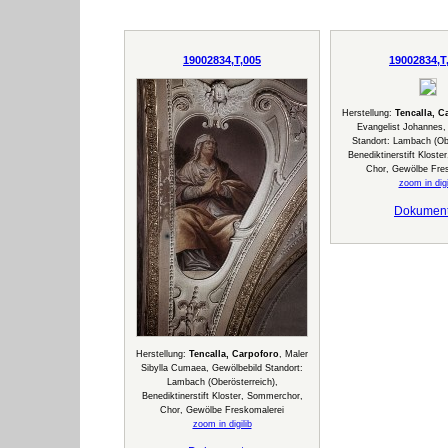
19002834,T,005
19002834,T
Herstellung:
Tencalla, C
Evangelist Johannes,
Standort: Lambach (Obe
Benediktinerstift Klost
Chor, Gewölbe Fre
zoom in digi
Dokumen
Herstellung:
Tencalla, Carpoforo
, Maler
Sibylla Cumaea, Gewölbebild Standort:
Lambach (Oberösterreich),
Benediktinerstift Kloster, Sommerchor,
Chor, Gewölbe Freskomalerei
zoom in digilib