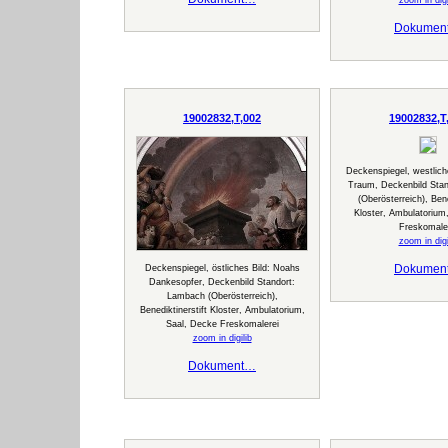
zoom in digi
Dokumen
19002832,T,002
19002832,T
Deckenspiegel, westlich
Traum, Deckenbild Sta
(Oberösterreich), Bene
Kloster, Ambulatorium
Freskomale
zoom in digi
Dokumen
Deckenspiegel, östliches Bild: Noahs
Dankesopfer, Deckenbild Standort:
Lambach (Oberösterreich),
Benediktinerstift Kloster, Ambulatorium,
Saal, Decke Freskomalerei
zoom in digilib
Dokument…