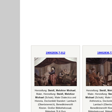
19002836,T,012
19002836,T
Herstellung:
Steidl, Melchior Michael
,
Herstellung:
Steidl, Me
Maler, Herstellung:
Steidl, Melchior
Maler, Herstellung:
Ste
Michael
(Schule), Maler Dialectica und
Michael
(Schule), Maler
Historia, Deckenbild Standort: Lambach
Arithmetica, Deckenbi
(Oberösterreich), Benediktinerstift
Lambach (Oberöste
Kloster, Großer Bibliothekssaal,
Benediktinerstift Klo
Bibliothek Öl & Putz
Bibliothekssaal, Biblio