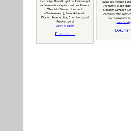
Der heilige Benedikt gibt die Ordensregel
Vision des heiligen Bene
im Beisein des Papstes und des Kaisers,
Aufnahme in den Himm
Wandbild Standort: Lambach
Standort: Lambach (Obe
(Oberösterreich), Benediktinerstift
Benediktinerstift Klost
Kloster, Sommerchor, Chor, Nordwand
Chor, Südwand Fre
Freskomalerei
zoom in digi
zoom in digilib
Dokumen
Dokument…