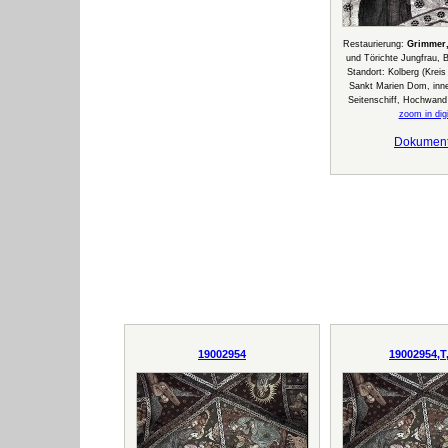
Restaurierung:
Grimmer,
und Törichte Jungfrau, Bi
Standort: Kolberg (Krei
Sankt Marien Dom, inne
Seitenschiff, Hochwand
zoom in digi
Dokumen
19002954
19002954,T