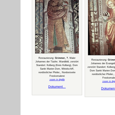
Restaurierung:
Grimmer, ?
, Maler
Restaurierung:
Grimm
Johannes der Täufer, Wandbild, zerstört
Johannes der Evangeli
Standort: Kolberg (Kreis Kolberg), Dom
zerstört Standort: Kolberg
Sankt Marien Dom, Mittelschiff,
Dom Sankt Marien Dom,
nordöstlicher Pfeiler,, Nordostseite
nordöstlicher Pfeiler,
Freskomalerei
Freskomale
zoom in digilib
zoom in digi
Dokument…
Dokumen