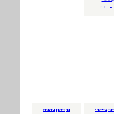
zoom in digi
Dokumen
19002954,T,002,T,001
19002954,T,00