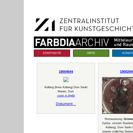
Benutzerspezifische
Direkt
Werkzeuge
zum
Inhalt
|
Direkt
zur
Navigation
Sektionen
STARTSEITE
ORTE
KÜNST
19004644
1900294
Kolberg (Kreis Kolberg) Dom Sankt
Marien, Dom
zoom in digilib
Dokument…
Restaurierung:
Grimme
Zyklus, zerstört Standort
Kolberg), Dom Sankt
inneres südliches Seiten