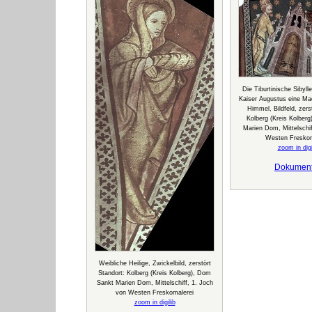
Die Tiburtinische Sibyll
Kaiser Augustus eine Ma
Himmel, Bildfeld, zers
Kolberg (Kreis Kolber
Marien Dom, Mittelschif
Westen Freskom
zoom in digi
Dokumen
Weibliche Heilige, Zwickelbild, zerstört
Standort: Kolberg (Kreis Kolberg), Dom
Sankt Marien Dom, Mittelschiff, 1. Joch
von Westen Freskomalerei
zoom in digilib