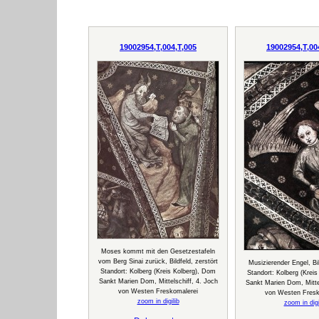
19002954,T,004,T,005
19002954,T,00
Moses kommt mit den Gesetzestafeln
vom Berg Sinai zurück, Bildfeld, zerstört
Musizierender Engel, Bil
Standort: Kolberg (Kreis Kolberg), Dom
Standort: Kolberg (Krei
Sankt Marien Dom, Mittelschiff, 4. Joch
Sankt Marien Dom, Mittel
von Westen Freskomalerei
von Westen Fresk
zoom in digilib
zoom in digi