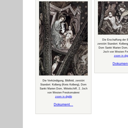
Die Erschaffung der E
zerstört Standort: Kolberg
Dom Sankt Marien Dom, M
Joch von Westen Fr
zoom in digi
Dokumen
Die Verkündigung, Bildfeld, zerstört
Standort: Kolberg (Kreis Kolberg), Dom
Sankt Marien Dom, Mittelschiff, 2. Joch
von Westen Freskomalerei
zoom in digilib
Dokument…