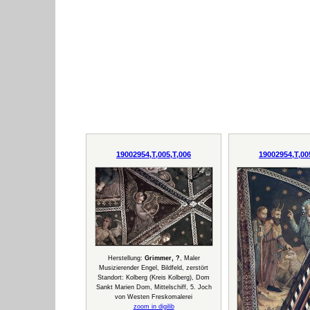
19002954,T,005,T,006
19002954,T,00
Herstellung:
Grimmer, ?
, Maler
Musizierender Engel, Bildfeld, zerstört
Standort: Kolberg (Kreis Kolberg), Dom
Sankt Marien Dom, Mittelschiff, 5. Joch
von Westen Freskomalerei
zoom in digilib