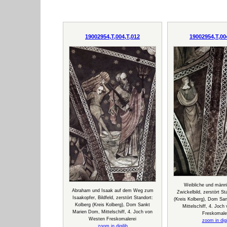
19002954,T,004,T,012
19002954,T,00
Weibliche und männl
Abraham und Isaak auf dem Weg zum
Zwickelbild, zerstört St
Isaakopfer, Bildfeld, zerstört Standort:
(Kreis Kolberg), Dom Sa
Kolberg (Kreis Kolberg), Dom Sankt
Mittelschiff, 4. Joc
Marien Dom, Mittelschiff, 4. Joch von
Freskomale
Westen Freskomalerei
zoom in digi
zoom in digilib