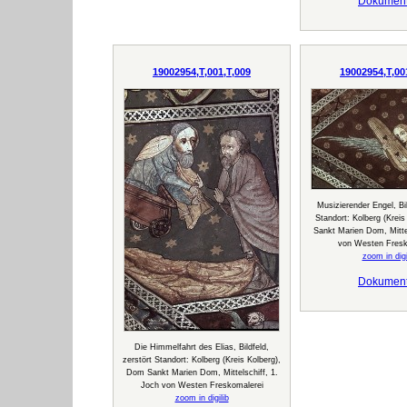
Dokumen
19002954,T,001,T,009
19002954,T,00
Musizierender Engel, Bil
Standort: Kolberg (Krei
Sankt Marien Dom, Mittel
von Westen Fresk
zoom in digi
Dokumen
Die Himmelfahrt des Elias, Bildfeld,
zerstört Standort: Kolberg (Kreis Kolberg),
Dom Sankt Marien Dom, Mittelschiff, 1.
Joch von Westen Freskomalerei
zoom in digilib