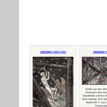
19002954,T,002,T,012
19002954,T
Szenen aus dem Alte
Testament sowie einze
Gewölbebild, zerstört St
(Kreis Kolberg), Dom Sa
Mittelschiff, 3. Joc
Freskomale