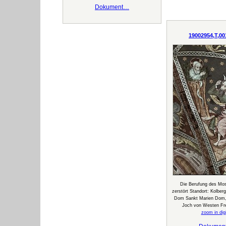
Dokument…
19002954,T,00
Die Berufung des Mose
zerstört Standort: Kolberg
Dom Sankt Marien Dom, M
Joch von Westen Fr
zoom in digi