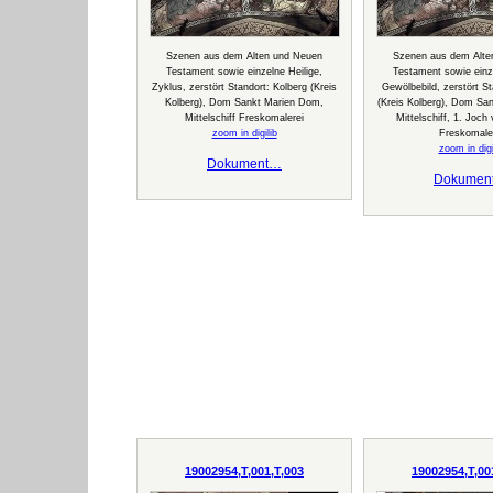
Szenen aus dem Alten und Neuen
Szenen aus dem Alte
Testament sowie einzelne Heilige,
Testament sowie einze
Zyklus, zerstört Standort: Kolberg (Kreis
Gewölbebild, zerstört St
Kolberg), Dom Sankt Marien Dom,
(Kreis Kolberg), Dom Sa
Mittelschiff Freskomalerei
Mittelschiff, 1. Joc
zoom in digilib
Freskomale
zoom in digi
Dokument…
Dokumen
19002954,T,001,T,003
19002954,T,00