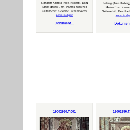
Standort: Kolberg (Kreis Kolberg), Dom
Kolberg (Kreis Kolber
Sankt Marien Dom, inneres südliches
Marien Dom, innere
Seitenschiff, Gewölbe Freskomalerei
Seitenschiff, Gewölbe 
zoom in digilib
zoom in digi
Dokument…
Dokumen
19002950,T,001
19002950,T