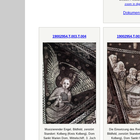
zoom in digi
Dokumen
19002954,T,003,T,004
19002954,T,00
Musizierender Engel, Bildfeld, zerstört
Die Einsetzung des Rei
Standort: Kolberg (Kreis Kolberg), Dom
Bildfeld, zerstört Standor
Sankt Marien Dom, Mittelschiff, 3. Joch
Kolberg), Dom Sankt