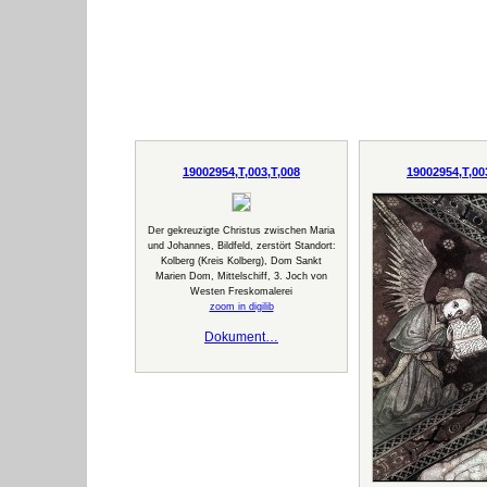
19002954,T,003,T,008
19002954,T,00
Der gekreuzigte Christus zwischen Maria
und Johannes, Bildfeld, zerstört Standort:
Kolberg (Kreis Kolberg), Dom Sankt
Marien Dom, Mittelschiff, 3. Joch von
Westen Freskomalerei
zoom in digilib
Dokument…