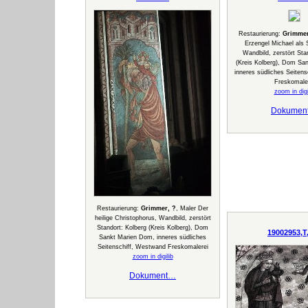
Restaurierung:
Grimmer
Erzengel Michael als 
Wandbild, zerstört Sta
(Kreis Kolberg), Dom Sa
inneres südliches Seiten
Freskomale
zoom in digi
Dokumen
Restaurierung:
Grimmer, ?
, Maler Der
heilige Christophorus, Wandbild, zerstört
Standort: Kolberg (Kreis Kolberg), Dom
19002953,T
Sankt Marien Dom, inneres südliches
Seitenschiff, Westwand Freskomalerei
zoom in digilib
Dokument…