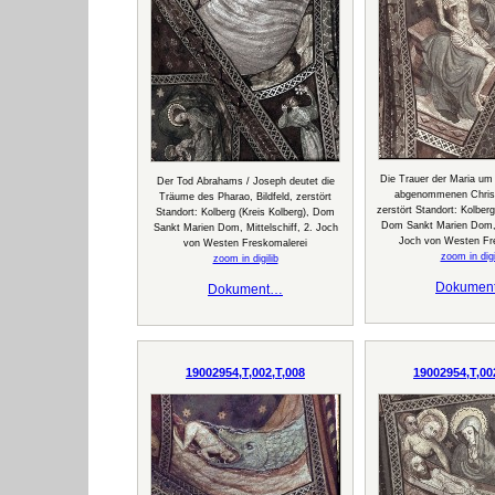
Die Trauer der Maria u
Der Tod Abrahams / Joseph deutet die
abgenommenen Christu
Träume des Pharao, Bildfeld, zerstört
zerstört Standort: Kolberg
Standort: Kolberg (Kreis Kolberg), Dom
Dom Sankt Marien Dom, M
Sankt Marien Dom, Mittelschiff, 2. Joch
Joch von Westen Fr
von Westen Freskomalerei
zoom in digi
zoom in digilib
Dokumen
Dokument…
19002954,T,002,T,008
19002954,T,00