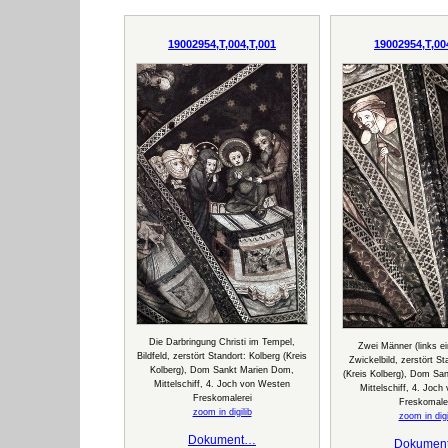
19002954,T,004,T,001
19002954,T,00
Die Darbringung Christi im Tempel,
Zwei Männer (links ei
Bildfeld, zerstört Standort: Kolberg (Kreis
Zwickelbild, zerstört St
Kolberg), Dom Sankt Marien Dom,
(Kreis Kolberg), Dom Sa
Mittelschiff, 4. Joch von Westen
Mittelschiff, 4. Joc
Freskomalerei
Freskomale
zoom in digilib
zoom in digi
Dokument…
Dokumen