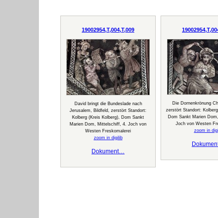
19002954,T,004,T,009
19002954,T,00
Die Dornenkrönung Chri
David bringt die Bundeslade nach
zerstört Standort: Kolberg
Jerusalem, Bildfeld, zerstört Standort:
Dom Sankt Marien Dom, M
Kolberg (Kreis Kolberg), Dom Sankt
Joch von Westen Fr
Marien Dom, Mittelschiff, 4. Joch von
zoom in digi
Westen Freskomalerei
zoom in digilib
Dokumen
Dokument…