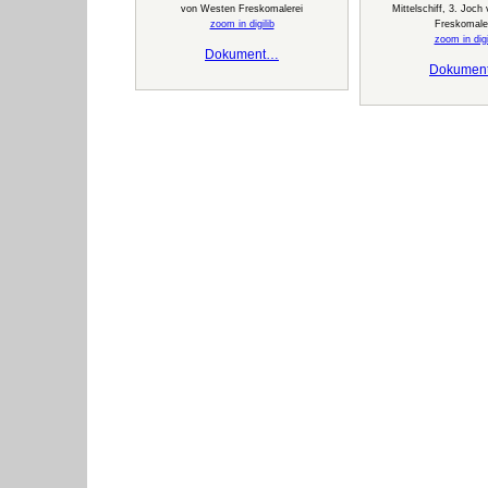
von Westen Freskomalerei
Mittelschiff, 3. Joc
zoom in digilib
Freskomale
zoom in digi
Dokument…
Dokumen