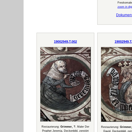
Freskomale
zoom in digi
Dokumen
19002949,T,002
19002949,T
Restaurierung:
Grimmer, ?
, Maler Der
Restaurierung:
Grimmer,
Prophet Jeremia, Deckenbild, zerstört
David, Deckenbild, zers