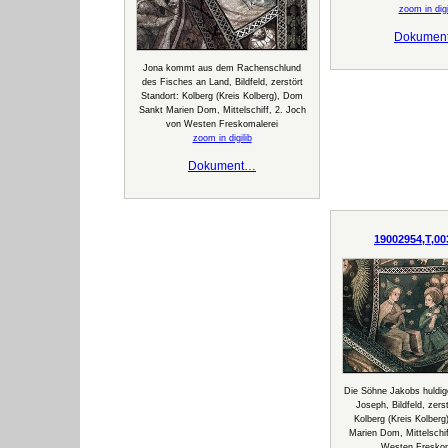
zoom in digi
Dokumen
Jona kommt aus dem Rachenschlund
des Fisches an Land, Bildfeld, zerstört
Standort: Kolberg (Kreis Kolberg), Dom
Sankt Marien Dom, Mittelschiff, 2. Joch
von Westen Freskomalerei
zoom in digilib
Dokument…
19002954,T,00
Die Söhne Jakobs huldig
Joseph, Bildfeld, zers
Kolberg (Kreis Kolber
Marien Dom, Mittelschif
Westen Freskom