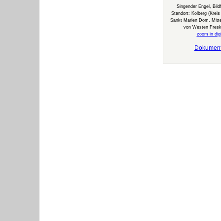
Singender Engel, Bildf
Standort: Kolberg (Krei
Sankt Marien Dom, Mittel
von Westen Fresk
zoom in digi
Dokumen