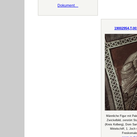
Dokument…
19002954,T,00
Männliche Figur mit Pale
Zwickelbild, zerstört St
(Kreis Kolberg), Dom Sa
Mittelschiff, 1. Joc
Freskomale