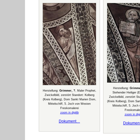
Herstellung:
Grimme
Herstellung:
Grimmer, ?
, Maler Prophet,
Stehender Heiliger (E
Zwickelbild, zerstört Standort: Kolberg
Zwickelbild, zerstört St
(Kreis Kolberg), Dom Sankt Marien Dom,
(Kreis Kolberg), Dom Sa
Mittelschiff, 5. Joch von Westen
Mittelschiff, 5. Joc
Freskomalerei
Freskomale
zoom in digilib
zoom in digi
Dokument…
Dokumen