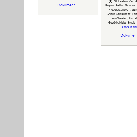
(1)
, Stukkateur Vier M
Dokument…
Engeln, Zyklus Standort:
(Niederösterreich), Sti
Geburt Stiftskirche, La
von Westen, Umra
Gewölbebildes Stuck,
zoom in digi
Dokumen