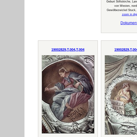
Geburt Stiftskirche, La
von Westen, nordö
Gewölbezwickel Stuck,
zoom in digi
Dokumen
19002829,T,004,T,004
19002829,T,00