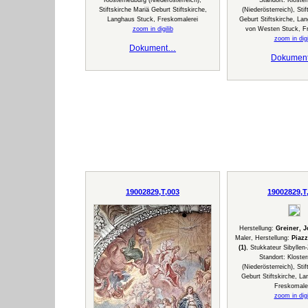
Klosterneuburg (Niederösterreich),
Standort: Kloste
Stiftskirche Mariä Geburt Stiftskirche,
(Niederösterreich), Sti
Langhaus Stuck, Freskomalerei
Geburt Stiftskirche, La
zoom in digilib
von Westen Stuck, F
zoom in digi
Dokument…
Dokumen
19002829,T,003
19002829,T
Herstellung:
Greiner, 
Maler, Herstellung:
Piazz
(1)
, Stukkateur Sibyllen
Standort: Kloste
(Niederösterreich), Sti
Geburt Stiftskirche, L
Freskomale
zoom in digi