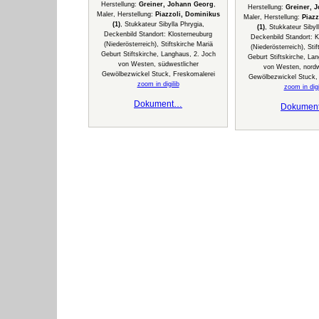
Herstellung:
Greiner, Johann Georg
,
Herstellung:
Greiner, 
Maler, Herstellung:
Piazzoli, Dominikus
Maler, Herstellung:
Piazz
(1)
, Stukkateur Sibylla Phrygia,
(1)
, Stukkateur Sibyl
Deckenbild Standort: Klosterneuburg
Deckenbild Standort: K
(Niederösterreich), Stiftskirche Mariä
(Niederösterreich), Sti
Geburt Stiftskirche, Langhaus, 2. Joch
Geburt Stiftskirche, La
von Westen, südwestlicher
von Westen, nordw
Gewölbezwickel Stuck, Freskomalerei
Gewölbezwickel Stuck,
zoom in digilib
zoom in digi
Dokument…
Dokumen