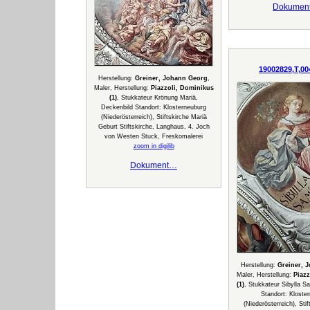
Dokumen
19002829,T,00
Herstellung:
Greiner, Johann Georg
,
Maler, Herstellung:
Piazzoli, Dominikus
(1)
, Stukkateur Krönung Mariä,
Deckenbild Standort: Klosterneuburg
(Niederösterreich), Stiftskirche Mariä
Geburt Stiftskirche, Langhaus, 4. Joch
von Westen Stuck, Freskomalerei
zoom in digilib
Dokument…
Herstellung:
Greiner, 
Maler, Herstellung:
Piazz
(1)
, Stukkateur Sibylla S
Standort: Kloste
(Niederösterreich), Sti