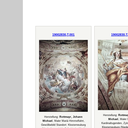
19002830,T,001
19002830,T
Herstellung:
Rottma
Herstellung:
Rottmayr, Johann
Michael
, Maler 
Michael
, Maler Mariä Himmelfahrt,
Kardinaltugenden, Zyk
Gewölbebild Standort: Klosterneuburg
Klosterneuburg (Niede