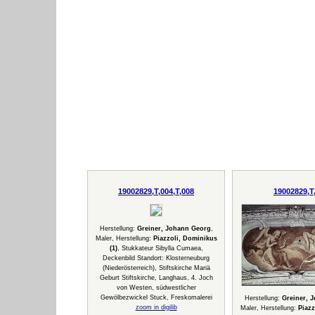
19002829,T,004,T,008
19002829,T
Herstellung:
Greiner, Johann Georg
,
Maler, Herstellung:
Piazzoli, Dominikus
(1)
, Stukkateur Sibylla Cumaea,
Deckenbild Standort: Klosterneuburg
(Niederösterreich), Stiftskirche Mariä
Geburt Stiftskirche, Langhaus, 4. Joch
von Westen, südwestlicher
Gewölbezwickel Stuck, Freskomalerei
Herstellung:
Greiner, 
zoom in digilib
Maler, Herstellung:
Piazz