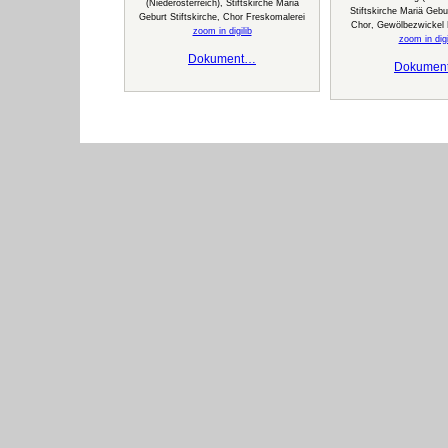
(Niederösterreich), Stiftskirche Mariä
Stiftskirche Mariä Gebur
Geburt Stiftskirche, Chor Freskomalerei
Chor, Gewölbezwickel 
zoom in digilib
zoom in digi
Dokument…
Dokumen