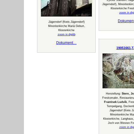
Zyklus Standort: Jäge
Jägerndorf), Minoritenkir
Klosterkirche Fres
zoom in digi
Dokumen
Jägerndorf (Kreis Jägerndorf)
Minoritenkirche Mariä Geburt,
Klosterkirche
zoom in digilib
Dokument…
19051661,T
Herstellung:
Stern, J
Freskomaler, Restaurier
Frantisek Ludvík
, Fre
Tempelgang, Deckenbi
Jägerndorf (Kreis J
Minoritenkirche Ma
Klosterkirche, Langhaus, 
Joch von Westen Fr
zoom in digi