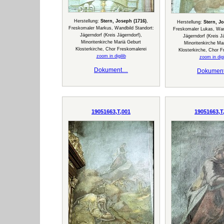
Herstellung:
Stern, Joseph (1716)
,
Herstellung:
Stern, J
Freskomaler Markus, Wandbild Standort:
Freskomaler Lukas, Wan
Jägerndorf (Kreis Jägerndorf),
Jägerndorf (Kreis J
Minoritenkirche Mariä Geburt
Minoritenkirche Ma
Klosterkirche, Chor Freskomalerei
Klosterkirche, Chor F
zoom in digilib
zoom in digi
Dokument…
Dokumen
19051663,T,001
19051663,T