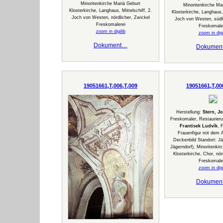
Minoritenkirche Mariä Geburt
Minoritenkirche Ma
Klosterkirche, Langhaus, Mittelschiff, 2.
Klosterkirche, Langhaus, 
Joch von Westen, nördlicher, Zwickel
Joch von Westen, südli
Freskomalerei
Freskomale
zoom in digilib
zoom in digi
Dokument…
Dokumen
19051661,T,006,T,009
19051661,T,00
Herstellung:
Stern, J
Freskomaler, Restaurier
Frantisek Ludvík
, 
Frauenfigur mit dem 
Deckenbild Standort: Jä
Jägerndorf), Minoritenkir
Klosterkirche, Chor, nör
Freskomale
zoom in digi
Dokumen