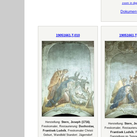
zoom in digi
Dokumen
19051661,T,010
19051661,T
Herstellung:
Stern, Joseph (1716)
,
Herstellung:
Stern, J
Freskomaler, Restaurierung:
Duchoslav,
Freskomaler, Restaurier
Frantisek Ludvík
, Freskomaler Christi
Frantisek Ludvík
, 
Geburt, Wandbild Standort: Jägerndorf
Darstellung im Tempe