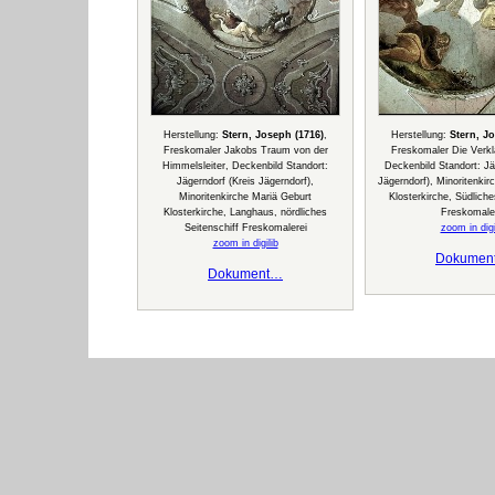
Herstellung:
Stern, Joseph (1716)
,
Herstellung:
Stern, J
Freskomaler Jakobs Traum von der
Freskomaler Die Verklä
Himmelsleiter, Deckenbild Standort:
Deckenbild Standort: Jä
Jägerndorf (Kreis Jägerndorf),
Jägerndorf), Minoritenkir
Minoritenkirche Mariä Geburt
Klosterkirche, Südliche
Klosterkirche, Langhaus, nördliches
Freskomale
Seitenschiff Freskomalerei
zoom in digi
zoom in digilib
Dokumen
Dokument…