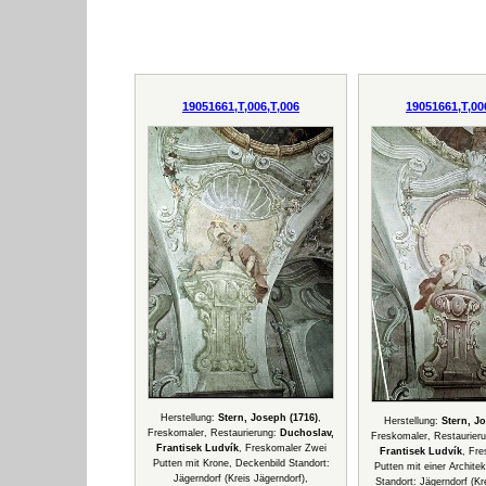
19051661,T,006,T,006
19051661,T,00
Herstellung:
Stern, Joseph (1716)
,
Herstellung:
Stern, J
Freskomaler, Restaurierung:
Duchoslav,
Freskomaler, Restaurier
Frantisek Ludvík
, Freskomaler Zwei
Frantisek Ludvík
, Fre
Putten mit Krone, Deckenbild Standort:
Putten mit einer Archite
Jägerndorf (Kreis Jägerndorf),
Standort: Jägerndorf (Kr