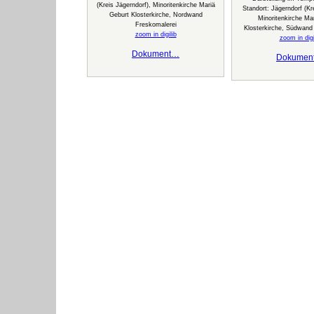
(Kreis Jägerndorf), Minoritenkirche Mariä
Standort: Jägerndorf (Kr
Geburt Klosterkirche, Nordwand
Minoritenkirche Ma
Freskomalerei
Klosterkirche, Südwand
zoom in digilib
zoom in digi
Dokument…
Dokumen