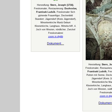
Herstellung:
Stern, Joseph (1716)
,
Freskomaler, Restaurierung:
Duchoslav,
Frantisek Ludvík
, Freskomaler Sich
gürtende Frauenfigur, Deckenbild
Standort: Jägerndorf (Kreis Jägerndorf),
Minoritenkirche Mariä Geburt
Klosterkirche, Langhaus, Mittelschiff, 4.
Joch von Westen, nördlicher, Zwickel
Freskomalerei
zoom in digilib
Dokument…
Herstellung:
Stern, J
Freskomaler, Restaurier
Frantisek Ludvík
, Fre
Putten mit Sonne, Decke
Jägerndorf (Kreis J
Minoritenkirche Ma
Klosterkirche, Langhaus, 
Joch von Westen, südli
Freskomale
zoom in digi
Dokumen