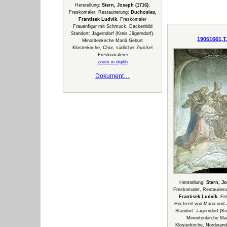
Herstellung:
Stern, Joseph (1716)
,
Freskomaler, Restaurierung:
Duchoslav,
Frantisek Ludvík
, Freskomaler
Frauenfigur mit Schmuck, Deckenbild
Standort: Jägerndorf (Kreis Jägerndorf),
19051661,T
Minoritenkirche Mariä Geburt
Klosterkirche, Chor, südlicher Zwickel
Freskomalerei
zoom in digilib
Dokument…
Herstellung:
Stern, J
Freskomaler, Restaurier
Frantisek Ludvík
, Fr
Hochzeit von Maria und 
Standort: Jägerndorf (Kr
Minoritenkirche Ma
Klosterkirche, Nordwand