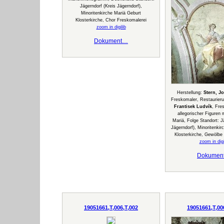
Jägerndorf (Kreis Jägerndorf),
Minoritenkirche Mariä Geburt
Klosterkirche, Chor Freskomalerei
zoom in digilib
Dokument…
Herstellung:
Stern, J
Freskomaler, Restaurier
Frantisek Ludvík
, Fre
allegorischer Figuren
Mariä, Folge Standort: J
Jägerndorf), Minoritenkir
Klosterkirche, Gewölbe
zoom in digi
Dokumen
19051661,T,006,T,002
19051661,T,00