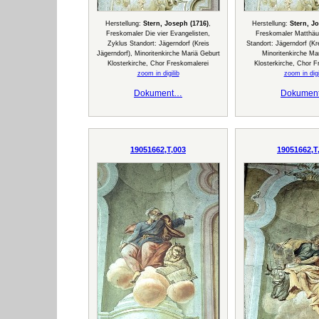
Herstellung:
Stern, Joseph (1716)
,
Herstellung:
Stern, J
Freskomaler Die vier Evangelisten,
Freskomaler Matthäu
Zyklus Standort: Jägerndorf (Kreis
Standort: Jägerndorf (Kr
Jägerndorf), Minoritenkirche Mariä Geburt
Minoritenkirche Ma
Klosterkirche, Chor Freskomalerei
Klosterkirche, Chor F
zoom in digilib
zoom in digi
Dokument…
Dokumen
19051662,T,003
19051662,T