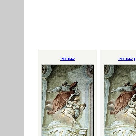
19051662
19051662,T