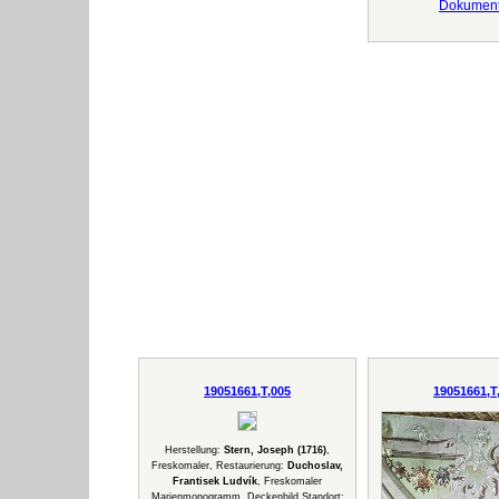
Dokumen
19051661,T,005
19051661,T
Herstellung:
Stern, Joseph (1716)
,
Freskomaler, Restaurierung:
Duchoslav,
Frantisek Ludvík
, Freskomaler
Marienmonogramm, Deckenbild Standort: