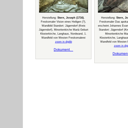
Herstellung:
Stern, Joseph (1716)
,
Herstellung:
Stern, J
Freskomaler Vision eines Heiligen (?),
Freskomaler Das apoka
Wandbild Standort: Jägerndorf (Kreis
erscheint Johannes Evang
Jägerndorf), Minoritenkirche Mariä Geburt
Standort: Jägerndorf (Kr
Klosterkirche, Langhaus, Nordwand, 1.
Minoritenkirche Ma
Wandfeld von Westen Freskomalerei
Klosterkirche, Langhau
zoom in digilib
Wandfeld von Westen 
zoom in digi
Dokument…
Dokumen