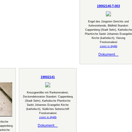
19002140,T,003
Engel des Jüngsten Gerichts und
Auferstehende, Bildfeld Standort:
Cappenberg (Stadt Selm), Katholische
Pfarrkirche Sankt Johannes Evangelis
Kirche (katholisch), Vierung
Freskomalerei
zoom in digilib
Dokument…
19002141
Kreuzgewölbe mit Rankenmalerei,
Deckendekoration Standort: Cappenberg
(Stadt Selm), Katholische Pfarrkirche
Sankt Johannes Evangelist Kirche
(katholisch), Südliches Seitenschiff
Freskomalerei
zoom in digilib
mlische
Dokument…
Cappenberg
rrkirche