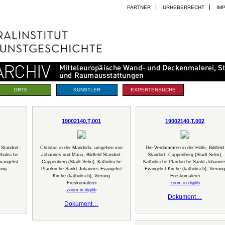
PARTNER
URHEBERRECHT
IM
ORTE
KÜNSTLER
EXPERTENSUCHE
19002140,T,001
19002140,T,002
 Standort:
Christus in der Mandorla, umgeben von
Die Verdammten in der Hölle, Bildfeld
tholische
Johannes und Maria, Bildfeld Standort:
Standort: Cappenberg (Stadt Selm),
vangelist
Cappenberg (Stadt Selm), Katholische
Katholische Pfarrkirche Sankt Johanne
rung
Pfarrkirche Sankt Johannes Evangelist
Evangelist Kirche (katholisch), Vierung
Kirche (katholisch), Vierung
Freskomalerei
Freskomalerei
zoom in digilib
zoom in digilib
Dokument…
Dokument…