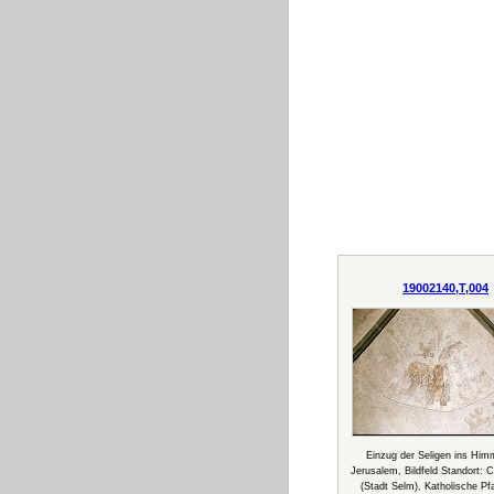
19002140,T,004
Einzug der Seligen ins Him
Jerusalem, Bildfeld Standort: 
(Stadt Selm), Katholische Pfa